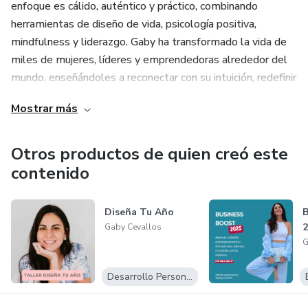
enfoque es cálido, auténtico y práctico, combinando
herramientas de diseño de vida, psicología positiva,
mindfulness y liderazgo. Gaby ha transformado la vida de
miles de mujeres, líderes y emprendedoras alrededor del
mundo, enseñándoles a reconectar con su intuición, redefinir
el éxito y crear una vida (y negocio) que se sienta bien por
Mostrar más
dentro y por fuera. 🌎✨
Sus cursos están diseñados para generar impacto real, y
Otros productos de quien creó este
son ideales para audiencias interesadas en bienestar
contenido
integral, maternidad consciente, crecimiento personal y
negocios con alma.
Diseña Tu Año
B
2
Gaby Cevallos
G
Desarrollo Personal