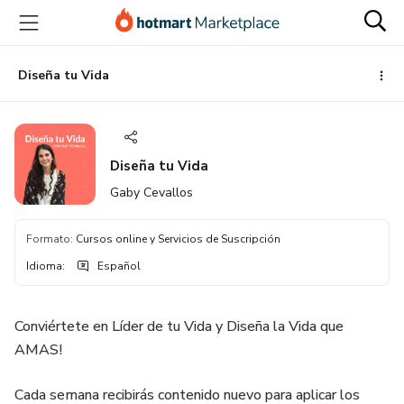
Ir
Ir
Ir
al
a
al
contenido
la
pie
principal
página
de
Diseña tu Vida
de
página
pago
Diseña tu Vida
Gaby Cevallos
Formato
:
Cursos online y Servicios de Suscripción
Idioma
:
Español
Conviértete en Líder de tu Vida y Diseña la Vida que
AMAS!
Cada semana recibirás contenido nuevo para aplicar los