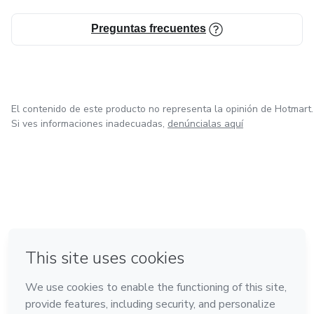
Preguntas frecuentes
El contenido de este producto no representa la opinión de Hotmart.
Si ves informaciones inadecuadas,
denúncialas aquí
en Ciudad de México
en Bogotá
en Amsterdam
en Madrid
en Belo Horizonte
Hecho con
❤