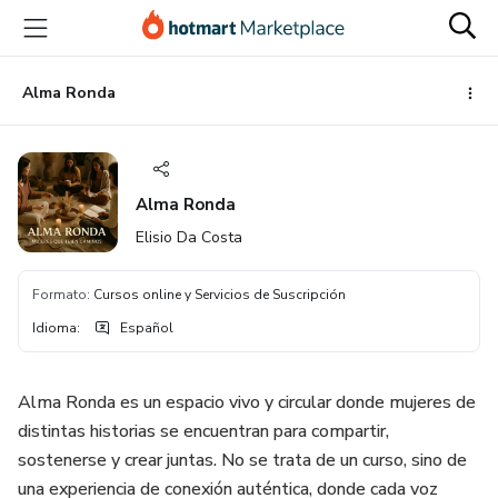
Ir
Ir
Ir
al
a
al
contenido
la
pie
principal
página
de
Alma Ronda
de
página
pago
Alma Ronda
Elisio Da Costa
Formato
:
Cursos online y Servicios de Suscripción
Idioma
:
Español
Alma Ronda es un espacio vivo y circular donde mujeres de
distintas historias se encuentran para compartir,
sostenerse y crear juntas. No se trata de un curso, sino de
una experiencia de conexión auténtica, donde cada voz