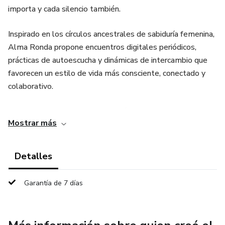
importa y cada silencio también.
Inspirado en los círculos ancestrales de sabiduría femenina,
Alma Ronda propone encuentros digitales periódicos,
prácticas de autoescucha y dinámicas de intercambio que
favorecen un estilo de vida más consciente, conectado y
colaborativo.
En este refugio digital, encontrarás:
Mostrar más
🌸 Círculos guiados con temas de vida, creatividad y
propósito
Detalles
🌸 Herramientas para cultivar vínculos empáticos y
Garantía de 7 días
duraderos
🌸 Actividades para reconectar con tu voz interna y tu