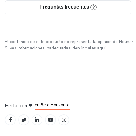
Preguntas frecuentes
El contenido de este producto no representa la opinión de Hotmart.
Si ves informaciones inadecuadas,
denúncialas aquí
en Ciudad de México
en Bogotá
en Amsterdam
en Madrid
en Belo Horizonte
Hecho con
❤