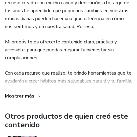
recurso creado con mucho cariño y dedicación, a lo largo de
los años he aprendido que pequeños cambios en nuestras
rutinas diarias pueden hacer una gran diferencia en cómo
nos sentimos y en nuestra salud, Por eso,
Mi propósito es ofrecerte contenido claro, práctico y
accesible, para que puedas mejorar tu bienestar sin
complicaciones.
Con cada recurso que realizo, te brindo herramientas que te
ayudarán a crear hábitos más saludables para ti y tu familia.
Mostrar más
Estoy aquí para acompañarte en este camino hacia una vida
más equilibrada y llena de energía, recuerda que hoy es el
momento perfecto para invertir en ti, en tu salud y en el
Otros productos de quien creó este
futuro de tu familia.
contenido
Nota: ¡No esperes más para dar ese paso tan importante y