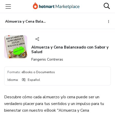
Ir
Ir
Ir
al
a
al
contenido
la
pie
principal
página
de
Almuerza y Cena Balanceado con Sabor y Salud
de
página
pago
Almuerza y Cena Balanceado con Sabor y
Salud
Fangenis Contreras
Formato
:
eBooks o Documentos
Idioma
:
Español
Descubre cómo cada almuerzo y/o cena puede ser un
verdadero placer para tus sentidos y un impulso para tu
bienestar con nuestro eBook "Almuerza y Cena