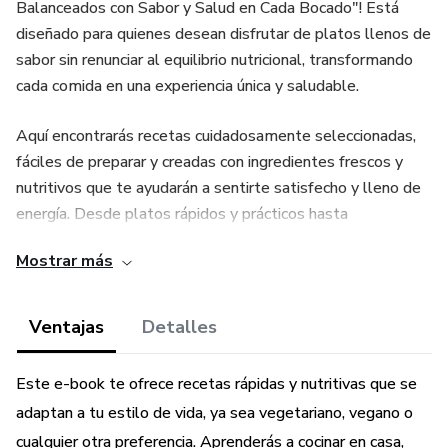
Balanceados con Sabor y Salud en Cada Bocado"! Está
diseñado para quienes desean disfrutar de platos llenos de
sabor sin renunciar al equilibrio nutricional, transformando
cada comida en una experiencia única y saludable.
Aquí encontrarás recetas cuidadosamente seleccionadas,
fáciles de preparar y creadas con ingredientes frescos y
nutritivos que te ayudarán a sentirte satisfecho y lleno de
energía. Desde platos rápidos y prácticos hasta
combinaciones innovadoras, cada receta ha sido pensada
Mostrar más
para adaptarse a tu vida diaria sin complicaciones. Aprende
a hacer almuerzos y cenas deliciosos que cuidan tu salud y
te permiten mantener el equilibrio que tanto buscas.
Ventajas
Detalles
Ya sea que busques mantenerte en forma, cuidar tu
Este e-book te ofrece recetas rápidas y nutritivas que se
bienestar o simplemente disfrutar de una alimentación
adaptan a tu estilo de vida, ya sea vegetariano, vegano o
más consciente, este eBook te brindará unas recetas para
cualquier otra preferencia. Aprenderás a cocinar en casa,
comenzar ese camino que deseas. ¡Atrévete a transformar