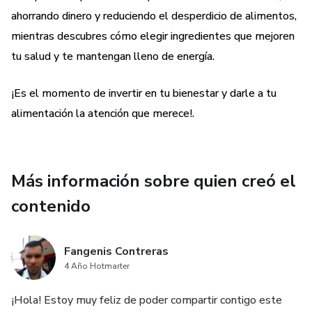
ahorrando dinero y reduciendo el desperdicio de alimentos,
tu cocina y a disfrutar de cada plato! ¡Haz que tus
almuerzos y cenas sean algo más que una comida,
mientras descubres cómo elegir ingredientes que mejoren
tu salud y te mantengan lleno de energía.
ten presente que esta será una deliciosa inversión en tu
salud!
¡Es el momento de invertir en tu bienestar y darle a tu
alimentación la atención que merece!.
Más información sobre quien creó el
contenido
Fangenis Contreras
4 Año Hotmarter
¡Hola! Estoy muy feliz de poder compartir contigo este