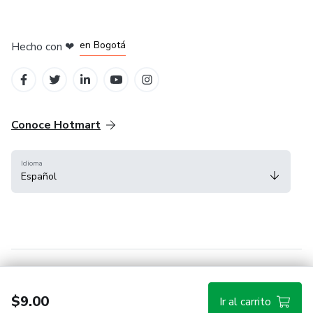
en Amsterdam
en Madrid
en Bogotá
Hecho con
❤
en Belo Horizonte
en Ciudad de México
Conoce Hotmart
Idioma
Español
FAQ
Términos
Privacidad
Cookies
$9.00
Ir al carrito