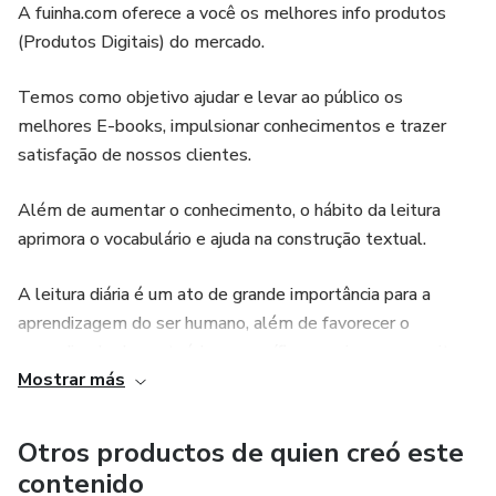
aprenderás a ser un experto/a en compras inteligentes.
A fuinha.com oferece a você os melhores info produtos
Descubrirás cómo identificar las mejores ofertas,
(Produtos Digitais) do mercado.
aprovechar los descuentos y elegir los productos más
frescos y económicos. Ahorrarás dinero en cada visita al
Temos como objetivo ajudar e levar ao público os
supermercado, permitiéndote destinar esos recursos a
melhores E-books, impulsionar conhecimentos e trazer
otras cosas que disfrutas.
satisfação de nossos clientes.
Além de aumentar o conhecimento, o hábito da leitura
aprimora o vocabulário e ajuda na construção textual.
A leitura diária é um ato de grande importância para a
aprendizagem do ser humano, além de favorecer o
aprendizado de conteúdos específicos, aprimora a escrita e
Mostrar más
evolui os pensamentos.
Desejamos a você uma ótima leitura!
Otros productos de quien creó este
contenido