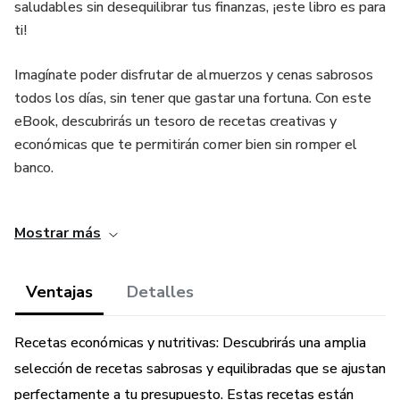
saludables sin desequilibrar tus finanzas, ¡este libro es para
ti!
Imagínate poder disfrutar de almuerzos y cenas sabrosos
todos los días, sin tener que gastar una fortuna. Con este
eBook, descubrirás un tesoro de recetas creativas y
económicas que te permitirán comer bien sin romper el
banco.
Aquí te presento algunas de las increíbles ventajas que
Mostrar más
encontrarás al adquirir este eBook:
Recetas económicas y deliciosas: Olvídate de la idea de
Ventajas
Detalles
que comer bien es costoso. Este libro te mostrará cómo
preparar comidas nutritivas y apetitosas utilizando
Recetas económicas y nutritivas: Descubrirás una amplia
ingredientes asequibles que se encuentran fácilmente en
selección de recetas sabrosas y equilibradas que se ajustan
tu supermercado local. Descubrirás que la buena comida no
perfectamente a tu presupuesto. Estas recetas están
tiene por qué ser sinónimo de grandes gastos.