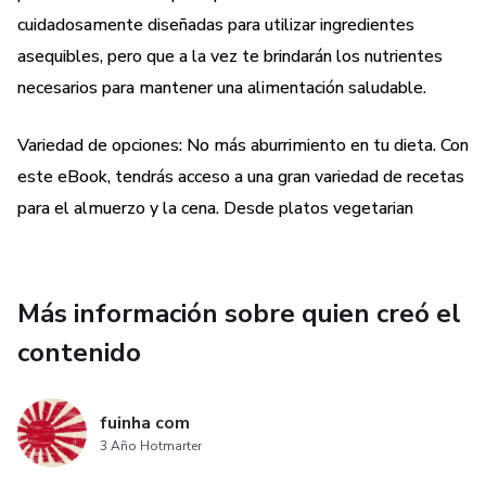
cuidadosamente diseñadas para utilizar ingredientes
Planificación de comidas sencilla: ¿Te gustaría ahorrar
asequibles, pero que a la vez te brindarán los nutrientes
tiempo y esfuerzo en la cocina? Con este eBook,
necesarios para mantener una alimentación saludable.
obtendrás consejos prácticos sobre cómo planificar tus
comidas de manera eficiente. Aprenderás a organizar tus
Variedad de opciones: No más aburrimiento en tu dieta. Con
menús semanales, optimizando tus compras y evitando el
este eBook, tendrás acceso a una gran variedad de recetas
desperdicio de alimentos. ¡Disfrutarás de una alimentación
para el almuerzo y la cena. Desde platos vegetarian
saludable sin estrés ni complicaciones!
Opciones versátiles: Este eBook te ofrece una amplia
variedad de recetas para todos los gustos y preferencias.
Más información sobre quien creó el
Tanto si sigues una dieta vegetariana, como si prefieres
contenido
platos con carne, encontrarás opciones deliciosas que se
ajustarán perfectamente a tu estilo de vida. ¡Nunca más
tendrás que sacrificar el sabor por el precio!
fuinha com
3 Año Hotmarter
Consejos para compras inteligentes: Con este eBook,