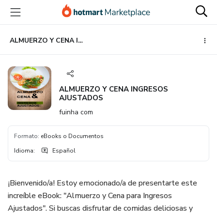
Ir
Ir
Ir
al
a
al
contenido
la
pie
principal
página
de
ALMUERZO Y CENA INGRESOS AJUSTADOS
de
página
pago
ALMUERZO Y CENA INGRESOS
AJUSTADOS
fuinha com
Formato
:
eBooks o Documentos
Idioma
:
Español
¡Bienvenido/a! Estoy emocionado/a de presentarte este
increíble eBook: "Almuerzo y Cena para Ingresos
Ajustados". Si buscas disfrutar de comidas deliciosas y