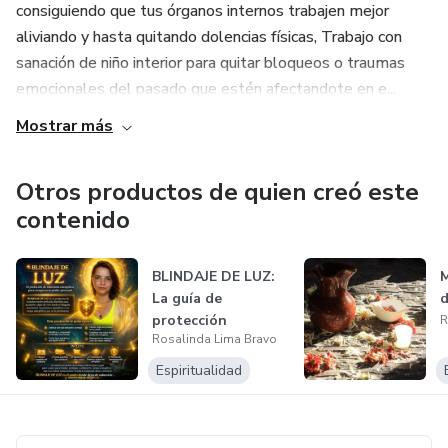
consiguiendo que tus órganos internos trabajen mejor
aliviando y hasta quitando dolencias físicas, Trabajo con
sanación de niño interior para quitar bloqueos o traumas
emocionales del pasado que estén afectandote en e...
Mostrar más
Otros productos de quien creó este
contenido
BLINDAJE DE LUZ:
M
La guía de
d
protección
R
Rosalinda Lima Bravo
energética y
desparas...
Espiritualidad