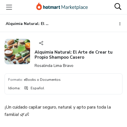
Ir
Ir
Ir
al
a
al
contenido
la
pie
principal
página
de
Alquimia Natural: El Arte de Crear tu Propio Shampoo Casero
de
página
pago
Alquimia Natural: El Arte de Crear tu
Propio Shampoo Casero
Rosalinda Lima Bravo
Formato
:
eBooks o Documentos
Idioma
:
Español
¡Un cuidado capilar seguro, natural y apto para toda la
familia! 🌿👶