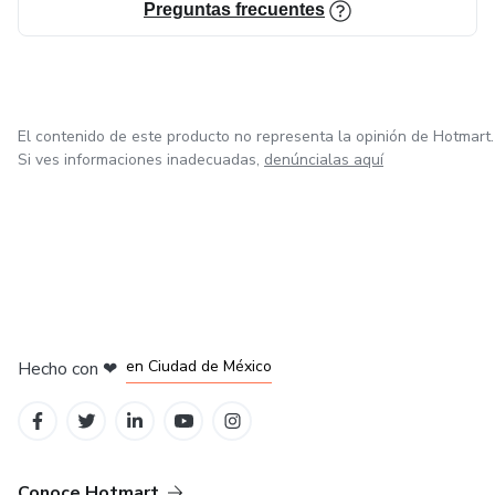
Preguntas frecuentes
El contenido de este producto no representa la opinión de Hotmart.
Si ves informaciones inadecuadas,
denúncialas aquí
en Bogotá
en Amsterdam
en Madrid
en Ciudad de México
Hecho con
❤
en Belo Horizonte
Conoce Hotmart