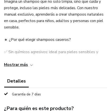
Imagina un shampoo que no solo limpia, sino que cuida y
protege, incluso las pieles más delicadas. Con nuestro
manual exclusivo, aprenderás a crear shampoos naturales
en casa, perfectos para niños, adultos y personas con piel
sensible.
🔸 ¿Por qué elegir shampoos caseros?
✅ Sin químicos agresivos: ideal para pieles sensibles y
cuero cabelludo delicado
Mostrar más
✅ Fórmulas suaves y seguras para niños
Detalles
✅ Ingredientes naturales que nutren y fortalecen
Garantía de 7 días
✅ Personalización para cada tipo de cabello
¿Para quién es este producto?
🔹 ¿Qué encontrarás en este manual?