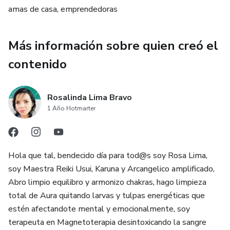
amas de casa, emprendedoras
📖 Recetas paso a paso para shampoos infantiles, pieles
sensibles y necesidades específicas
Más información sobre quien creó el
🌱 Guía de ingredientes hipoalergénicos y sus beneficios
contenido
💡 Consejos para conservar y potenciar los resultados
Rosalinda Lima Bravo
Una opción ideal para quienes buscan belleza consciente y
1 Año Hotmarter
sostenible.
Hola que tal, bendecido día para tod@s soy Rosa Lima,
soy Maestra Reiki Usui, Karuna y Arcangelico amplificado,
Abro limpio equilibro y armonizo chakras, hago limpieza
total de Aura quitando larvas y tulpas energéticas que
estén afectandote mental y emocionalmente, soy
terapeuta en Magnetoterapia desintoxicando la sangre