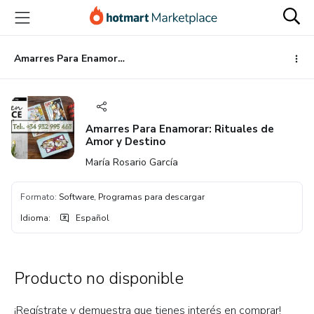
Ir
Ir
Ir
al
a
al
contenido
la
pie
principal
página
de
Amarres Para Enamorar: Rituales de Amor y Destino
de
página
pago
Amarres Para Enamorar: Rituales de
Amor y Destino
María Rosario García
Formato
:
Software, Programas para descargar
Idioma
:
Español
Producto no disponible
¡Regístrate y demuestra que tienes interés en comprar!