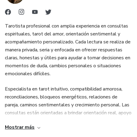
• Protección energética contra bloqueos emocionales
🔮 CIERRE DEL RITUAL Y CONSULTA
Tarotista profesional con amplia experiencia en consultas
PERSONALIZADA
espirituales, tarot del amor, orientación sentimental y
acompañamiento personalizado. Cada lectura se realiza de
Si sientes que el destino te llama, nuestros amarres para
manera privada, seria y enfocada en ofrecer respuestas
enamorar pueden desbloquear la energía estancada entre
claras, honestas y útiles para ayudar a tomar decisiones en
tú y tu ser amado. La videncia profunda, guiada por el tarot
momentos de duda, cambios personales o situaciones
y los arcanos, revela el camino hacia la unión verdadera.
emocionales difíciles.
Consulta ahora y transforma tu realidad espiritual.
Especialista en tarot intuitivo, compatibilidad amorosa,
🌟 Contacto espiritual abierto 24/7 para guías del amor
reconciliaciones, bloqueos energéticos, relaciones de
pareja, caminos sentimentales y crecimiento personal. Las
consultas están orientadas a brindar orientación real, apoyo
emocional y una visión más clara sobre el presente y las
Mostrar más
posibilidades futuras, siempre desde el respeto, la
confidencialidad y la ética profesional.