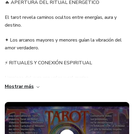
🔥 APERTURA DEL RITUAL ENERGÉTICO
El tarot revela caminos ocultos entre energías, aura y
destino.
✦ Los arcanos mayores y menores guían la vibración del
amor verdadero.
⚡ RITUALES Y CONEXIÓN ESPIRITUAL
Limpieza del aura con velas y sal marina
Mostrar más
Lectura de cartas del tarot para abrir caminos
Activación de chakras del corazón y la pasión
🌙 CANALIZACIÓN DE ENERGÍA