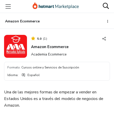
Ir
Ir
Ir
al
a
al
contenido
la
pie
principal
página
de
Amazon Ecommerce
de
página
pago
5.0
(
1
)
Amazon Ecommerce
Academia Ecommerce
Formato
:
Cursos online y Servicios de Suscripción
Idioma
:
Español
Una de las mejores formas de empezar a vender en
Estados Unidos es a través del modelo de negocios de
Amazon.