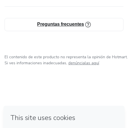
Preguntas frecuentes
El contenido de este producto no representa la opinión de Hotmart.
Si ves informaciones inadecuadas,
denúncialas aquí
en Bogotá
en Amsterdam
en Madrid
en Ciudad de México
Hecho con
❤
en Belo Horizonte