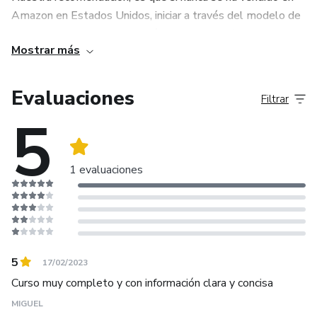
Amazon en Estados Unidos, iniciar a través del modelo de
negocio Arbitrage (Distribución de productos) y luego
Mostrar más
Marca privada (Private Label)
Evaluaciones
Filtrar
5
1 evaluaciones
5
17/02/2023
Curso muy completo y con información clara y concisa
MIGUEL