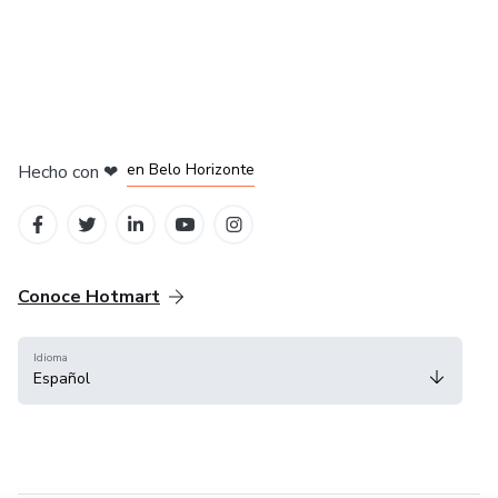
en Ciudad de México
en Bogotá
en Amsterdam
en Madrid
en Belo Horizonte
Hecho con
❤
Conoce Hotmart
Idioma
Español