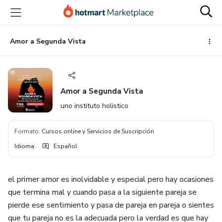
Ir
Ir
Ir
al
a
al
contenido
la
pie
principal
página
de
Amor a Segunda Vista
de
página
pago
Amor a Segunda Vista
uno instituto holistico
Formato
:
Cursos online y Servicios de Suscripción
Idioma
:
Español
el primer amor es inolvidable y especial pero hay ocasiones
que termina mal y cuando pasa a la siguiente pareja se
pierde ese sentimiento y pasa de pareja en pareja o sientes
que tu pareja no es la adecuada pero la verdad es que hay