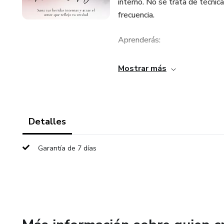
interno. No se trata de técnica
frecuencia.
Aprenderás:
– Por qué las mismas historia
Mostrar más
– Cómo tu vibración atrae pers
– El origen espiritual de la d
Detalles
– Métodos para romper patrone
Garantía de 7 días
– El Poder del Espejo Interno
Ideal para quienes:
✔ Aman demasiado y reciben