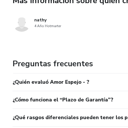
Más información sobre quien c
✔ Se sienten atrapados en re
nathy
✔ Quieren atraer desde la conc
4 Año Hotmarter
✔ Buscan amor sin perder su 
Incluye ejercicios, activacion
tu energía afectiva.
Preguntas frecuentes
“No atraes lo que quieres. Atr
¿Quién evaluó Amor Espejo - ?
Este libro te ayuda a converti
¿Cómo funciona el “Plazo de Garantía”?
¿Qué rasgos diferenciales pueden tener los 