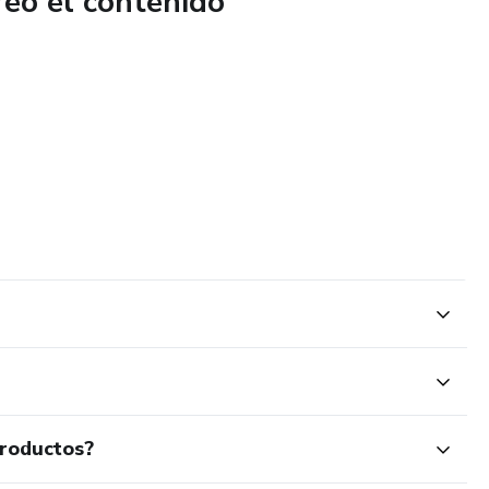
reó el contenido
laciones confusas
iencia, no desde la carencia
esencia
es, frases de poder y herramientas prácticas para reprogramar
aes lo que eres.”
rte en alguien que vibra amor, respeto y propósito
productos?