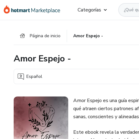
Ir
Ir
Ir
Categorías
al
a
al
contenido
la
pie
principal
página
de
Página de inicio
Amor Espejo -
de
página
pago
Amor Espejo -
Español
Amor Espejo es una guía espi
qué atraen ciertos patrones af
sanas, conscientes y alineadas
Este ebook revela la verdadera