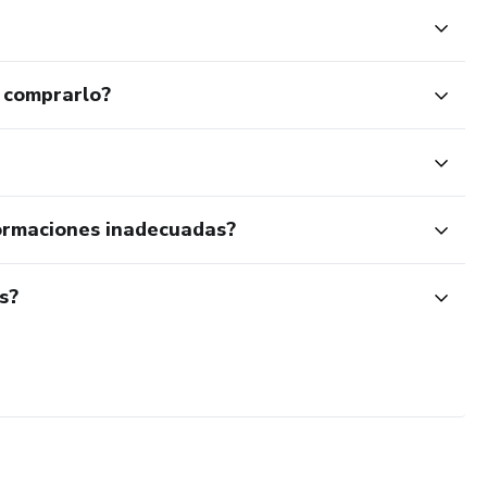
 comprarlo?
ormaciones inadecuadas?
s?