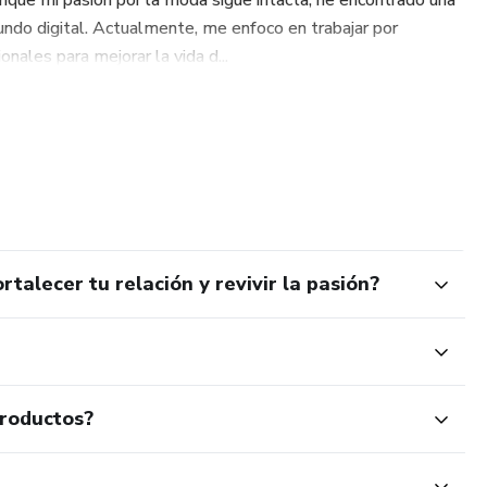
unque mi pasión por la moda sigue intacta, he encontrado una
ndo digital. Actualmente, me enfoco en trabajar por
jorar la comunicación y evitar discusiones.
onales para mejorar la vida d...
r la pasión y fortalecer la conexión.
ner su amor vivo a largo plazo.
az que el amor renazca. Descarga tu copia ahora y comienza el
alecer tu relación y revivir la pasión?
productos?