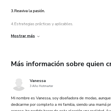
✅ Amor a largo plazo: Técnica
3.Reaviva la pasión.
🎁 Bonos Exclusivos Incluidos
4.Estrategias prácticas y aplicables.
📌 50 actividades para salir de
Mostrar más
5.Para todo tipo de parejas.
📌 Desafío de 21 Días para un
Resultados desde el primer día aplicando los ejercicios y
Un reto diario con ejercicios p
primer momento.
solo tres semanas.
Más información sobre quien c
✨ ¡Tu relación merece lo mejor! Este eBook es la clave pa
📌 Hot eBook: Cómo Recuperar
apasionado. ✨
Vanessa
Métodos para reavivar la intim
3 Año Hotmarter
¿Para quién es este eBook?
Mi nombre es Vanessa, soy diseñadora de modas, aunque no
dedicarme por completo a mi familia, siendo una mamá pres
✔️ Parejas que sienten que la r