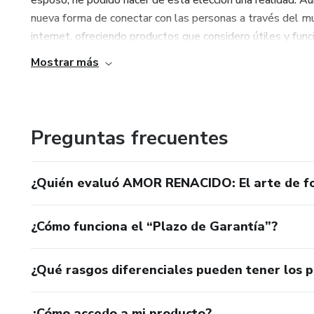
esposo, he podido hacer de esta elección una realidad. A
nueva forma de conectar con las personas a través del mu
✔️ Quienes desean mejorar lame
internet, ofreciendo productos que considero útiles y funci
Mostrar más
✔️ Parejas que buscan recupera
✔️ Aquellos que quieren mante
Preguntas frecuentes
💡 Transforma tu relación y h
cambio. 💡
¿Quién evaluó AMOR RENACIDO: El arte de fort
¿Cómo funciona el “Plazo de Garantía”?
¿Qué rasgos diferenciales pueden tener los 
¿Cómo accedo a mi producto?