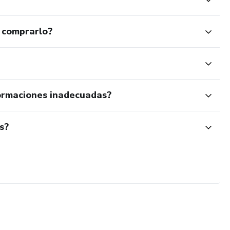
 comprarlo?
ormaciones inadecuadas?
s?