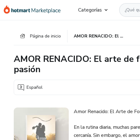
Ir
Ir
Ir
Categorías
al
a
al
contenido
la
pie
principal
página
de
Página de inicio
AMOR RENACIDO: El arte de fortalecer tu relación y revivir la pasión
de
página
pago
AMOR RENACIDO: El arte de fort
pasión
Español
Amor Renacido: El Arte de Fort
En la rutina diaria, muchas pa
cercanía. Sin embargo, el amo