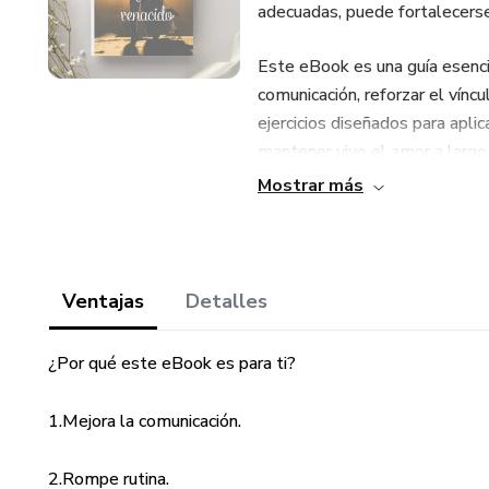
adecuadas, puede fortalecerse
Este eBook es una guía esencia
comunicación, reforzar el vínc
ejercicios diseñados para aplic
mantener vivo el amor a largo
Mostrar más
¿Qué encontrarás en este eB
✅ Comunicación efectiva: Apre
con empatía.
Ventajas
Detalles
✅ Recupera la pasión: Estrateg
¿Por qué este eBook es para ti?
✅ Fortalece el vínculo emocion
1.Mejora la comunicación.
✅ Supera la rutina: Ideas para 
2.Rompe rutina.