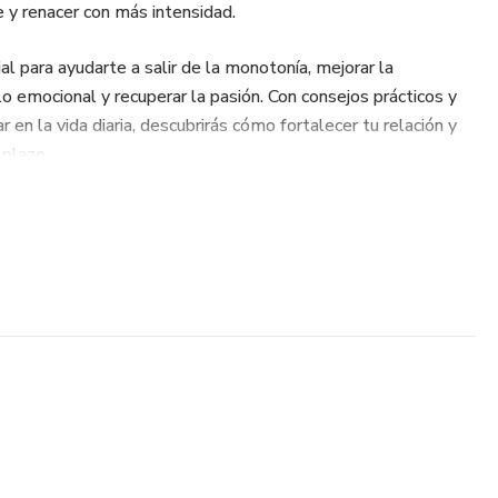
 y renacer con más intensidad.
l para ayudarte a salir de la monotonía, mejorar la
ulo emocional y recuperar la pasión. Con consejos prácticos y
ar en la vida diaria, descubrirás cómo fortalecer tu relación y
 plazo.
ook?
nde a expresar tus sentimientos sin conflictos y a escuchar
ias para mantener viva la chispa y la conexión íntima.
al: Actividades que refuerzan la confianza y la complicidad.
salir de la monotonía y revivir la emoción en la relación.