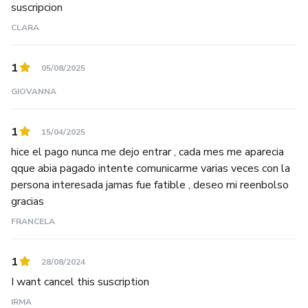
suscripcion
CLARA
1
05/08/2025
GIOVANNA
1
15/04/2025
hice el pago nunca me dejo entrar , cada mes me aparecia
qque abia pagado intente comunicarme varias veces con la
persona interesada jamas fue fatible , deseo mi reenbolso
gracias
FRANCELA
1
28/08/2024
I want cancel this suscription
IRMA