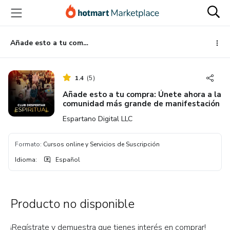
Ir
Ir
Ir
al
a
al
contenido
la
pie
principal
página
de
Añade esto a tu compra: Únete ahora a la comunidad más grande de manifestación
de
página
pago
1.4
(
5
)
Añade esto a tu compra: Únete ahora a la
comunidad más grande de manifestación
Espartano Digital LLC
Formato
:
Cursos online y Servicios de Suscripción
Idioma
:
Español
Producto no disponible
¡Regístrate y demuestra que tienes interés en comprar!