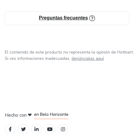
Preguntas frecuentes
El contenido de este producto no representa la opinión de Hotmart.
Si ves informaciones inadecuadas,
denúncialas aquí
en Ciudad de México
en Bogotá
en Amsterdam
en Madrid
en Belo Horizonte
Hecho con
❤