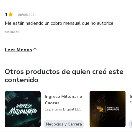
1
06/06/2024
Me están haciendo un cobro mensual que no autorice
MYRIAM
Leer Menos
Otros productos de quien creó este
contenido
Ingreso Millonario
S
Cuotas
E
Espartano Digital LLC
Negocios y Carrera