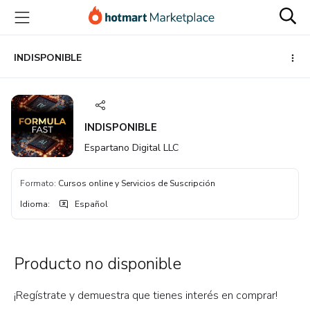
Ir
Ir
Ir
al
a
al
contenido
la
pie
principal
página
de
INDISPONIBLE
de
página
pago
INDISPONIBLE
Espartano Digital LLC
Formato
:
Cursos online y Servicios de Suscripción
Idioma
:
Español
Producto no disponible
¡Regístrate y demuestra que tienes interés en comprar!