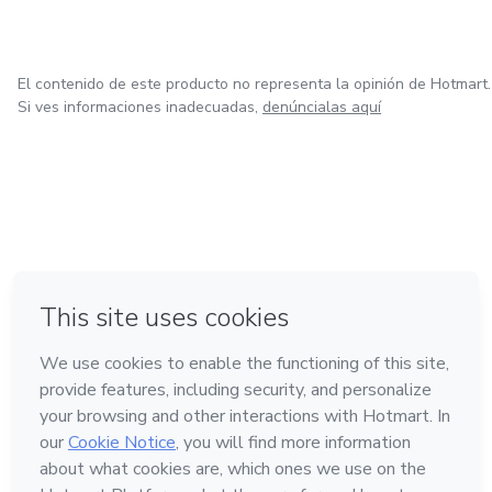
El contenido de este producto no representa la opinión de Hotmart.
Si ves informaciones inadecuadas,
denúncialas aquí
en Bogotá
en Amsterdam
en Madrid
en Ciudad de México
Hecho con
❤
en Belo Horizonte
Conoce Hotmart