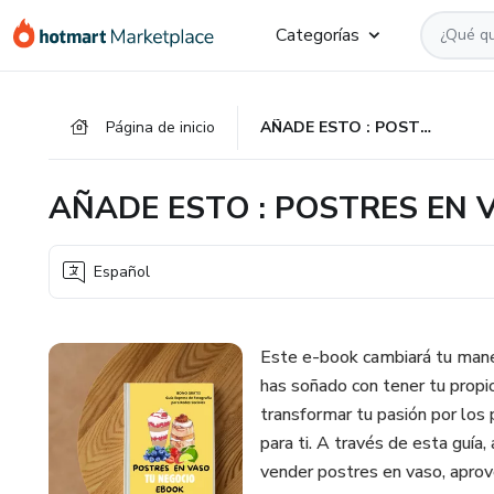
Ir
Ir
Ir
Categorías
al
a
al
contenido
la
pie
principal
página
de
Página de inicio
AÑADE ESTO : POSTRES EN VASO TU NEGOCIO.
de
página
pago
AÑADE ESTO : POSTRES EN 
Español
Este e-book cambiará tu maner
has soñado con tener tu propi
transformar tu pasión por los
para ti. A través de esta guía,
vender postres en vaso, apro