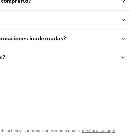
 comprarlo?
ormaciones inadecuadas?
s?
otmart. Si ves informaciones inadecuadas,
denúncialas aquí