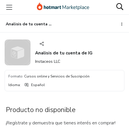
Ir
Ir
Ir
al
a
al
contenido
la
pie
principal
página
de
Analisis de tu cuenta de IG
de
página
pago
Analisis de tu cuenta de IG
Instaceos LLC
Formato
:
Cursos online y Servicios de Suscripción
Idioma
:
Español
Producto no disponible
¡Regístrate y demuestra que tienes interés en comprar!