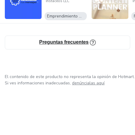
Instaceos LLC
I
Emprendimiento Digital
Preguntas frecuentes
El contenido de este producto no representa la opinión de Hotmart.
Si ves informaciones inadecuadas,
denúncialas aquí
en Ciudad de México
en Bogotá
en Amsterdam
en Madrid