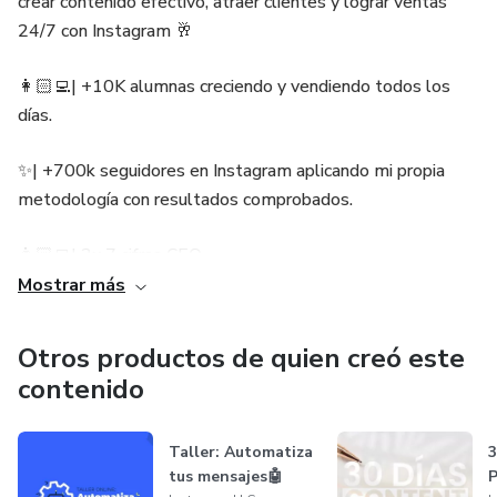
crear contenido efectivo, atraer clientes y lograr ventas
24/7 con Instagram 🥂
👩🏻‍💻| +10K alumnas creciendo y vendiendo todos los
días.
✨| +700k seguidores en Instagram aplicando mi propia
metodología con resultados comprobados.
👩🏻‍💻| 3x 7 cifras CEO
Mostrar más
🖤| Si quieres ser un caso de éxito más y vender todos los
días… aplica aquí abajo para unirte a mi mentoría y escalar
Otros productos de quien creó este
tu negocio. 👇
contenido
CLIC AQUÍ 👉🏻 www.instaceos.com/adr/bienvenido
Taller: Automatiza
tus mensajes🤖