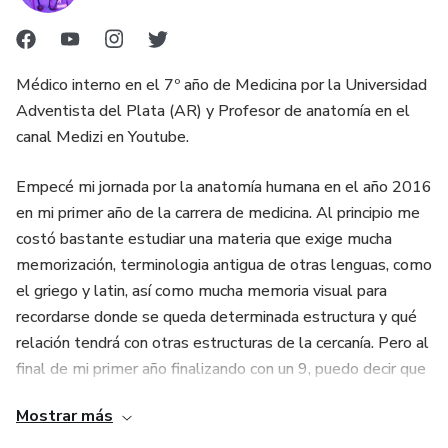
Médico interno en el 7º año de Medicina por la Universidad
Adventista del Plata (AR) y Profesor de anatomía en el
canal Medizi en Youtube.
Empecé mi jornada por la anatomía humana en el año 2016
en mi primer año de la carrera de medicina. Al principio me
costó bastante estudiar una materia que exige mucha
memorización, terminologia antigua de otras lenguas, como
el griego y latin, así como mucha memoria visual para
recordarse donde se queda determinada estructura y qué
relación tendrá con otras estructuras de la cercanía. Pero al
final de mi primer año finalizando con un 9, puedo decir que
da un gusto enorme poder tener una pequeña noción de
Mostrar más
como se compone nuesto increible cuerpo humano. Espero
que también te impresione esa ciencia. Saludos!