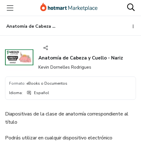
Ir
Ir
Ir
al
a
al
contenido
la
pie
principal
página
de
Anatomía de Cabeza y Cuello - Nariz
de
página
pago
Anatomía de Cabeza y Cuello - Nariz
Kevin Dornelles Rodrigues
Formato
:
eBooks o Documentos
Idioma
:
Español
Diapositivas de la clase de anatomía correspondiente al
título
Podrás utilizar en cualquir dispositivo electrónico