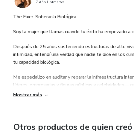
7 Año Hotmarter
The Fixer. Soberanía Biológica.
Soy la mujer que llamas cuando tu éxito ha empezado a co
Después de 25 años sosteniendo estructuras de alto nive
intimidad, entendí una verdad que nadie te dice en los c
tu capacidad biológica.
Me especializo en auditar y reparar la infraestructura int
líderes, empresarias y figuras públicas y celebridades— q
estrategia, sino con recodificación.
Mostrar más
Mi trabajo no es enseñarte a ser "mejor", es desmantelar 
las fugas de poder que están drenando tu magnetismo. Ent
tu hardware original: aquel que te permite sostener imperio
Otros productos de quien creó
la salud, el deseo o la cordura.