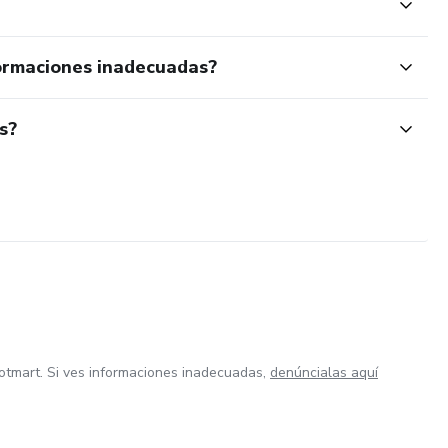
ormaciones inadecuadas?
s?
otmart. Si ves informaciones inadecuadas,
denúncialas aquí