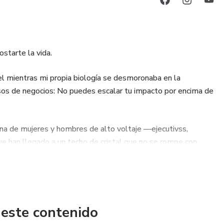
starte la vida.
l mientras mi propia biología se desmoronaba en la
ursos de negocios: No puedes escalar tu impacto por encima de
erna de mujeres y hombres de alto voltaje —ejecutivss,
ue han llegado a un techo de cristal que no se rompe con
el personaje que aprendiste a ser para protegerte y cerrar
ro a los cimientos de tu sistema operativo para actualizar
s, recibir fortunas y expandir tu territorio sin que te cueste
 este contenido