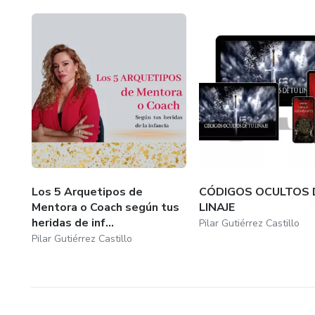
No vendo procesos lentos ni curitas emocionales. Vendo la
berraca que empuja el mundo y te conviertas en la fuerza 
Aquí no venimos a sanar; venimos a mandar.
Los 5 Arquetipos de
CÓDIGOS OCULTOS 
Mentora o Coach según tus
LINAJE
heridas de inf...
Pilar Gutiérrez Castillo
Pilar Gutiérrez Castillo