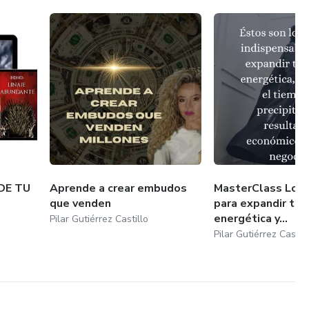
 recuperación total de tu soberanía para que dejes de ser la
de expansión que dicta las reglas del juego.
DE TU
Aprende a crear embudos
MasterClass Los 
que venden
para expandir tu v
energética y...
Pilar Gutiérrez Castillo
Pilar Gutiérrez Castill