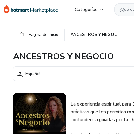
Ir
Ir
Ir
Categorías
al
a
al
contenido
la
pie
principal
página
de
Página de inicio
ANCESTROS Y NEGOCIO
de
página
pago
ANCESTROS Y NEGOCIO
Español
La experiencia espiritual para
prácticas que les permitan 
contundencia guiadas por la Di