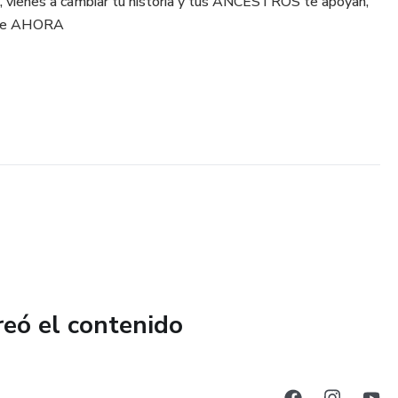
te, vienes a cambiar tu historia y tus ANCESTROS te apoyan,
ante AHORA
reó el contenido