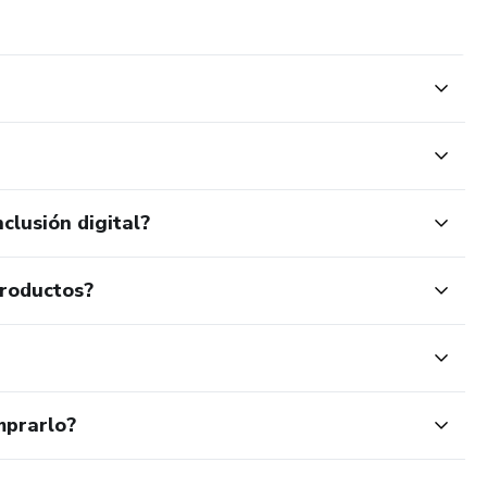
clusión digital?
productos?
mprarlo?