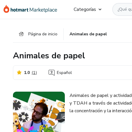
Ir
Ir
Ir
Categorías
al
a
al
contenido
la
pie
principal
página
de
Página de inicio
Animales de papel
de
página
pago
Animales de papel
1.0
(
1
)
Español
Animales de papel y actividade
y TDAH a través de actividade
la concentración y la interacci