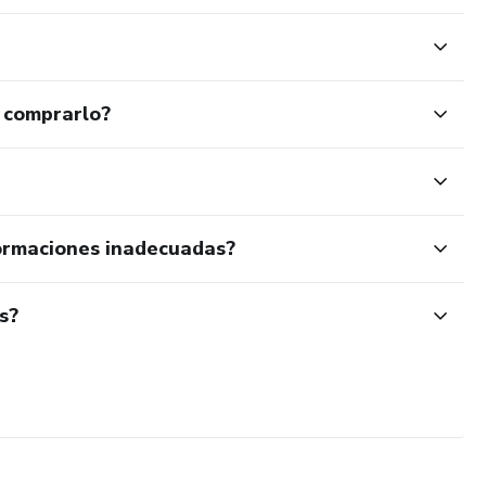
 comprarlo?
ormaciones inadecuadas?
s?