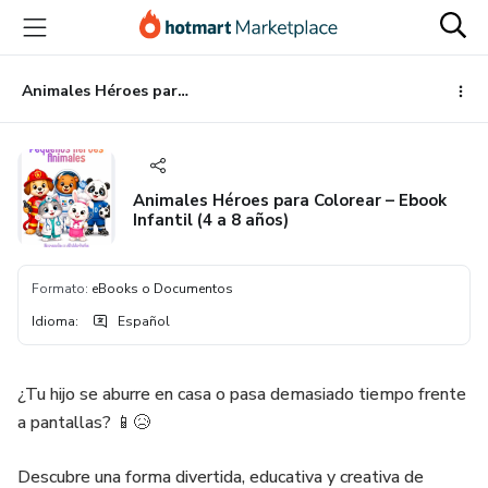
Ir
Ir
Ir
al
a
al
contenido
la
pie
principal
página
de
Animales Héroes para Colorear – Ebook Infantil (4 a 8 años)
de
página
pago
Animales Héroes para Colorear – Ebook
Infantil (4 a 8 años)
Formato
:
eBooks o Documentos
Idioma
:
Español
¿Tu hijo se aburre en casa o pasa demasiado tiempo frente
a pantallas? 📱😥
Descubre una forma divertida, educativa y creativa de