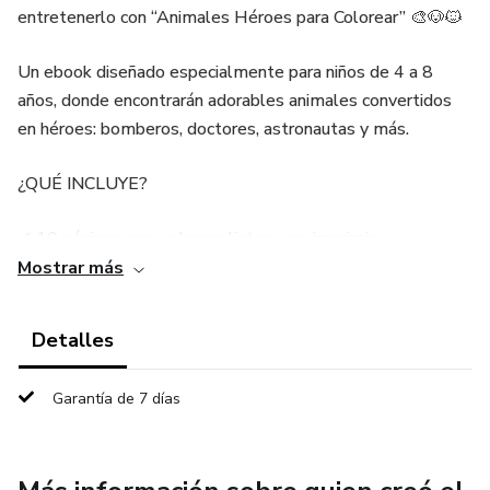
entretenerlo con “Animales Héroes para Colorear” 🎨🐶🐱
Un ebook diseñado especialmente para niños de 4 a 8
años, donde encontrarán adorables animales convertidos
en héroes: bomberos, doctores, astronautas y más.
¿QUÉ INCLUYE?
✔ 10 páginas para colorear listas para imprimir
Mostrar más
✔ Diseños simples y atractivos para niños
Detalles
✔ Actividades que estimulan la creatividad
Garantía de 7 días
✔ Formato digital (descarga inmediata)
💡 BENEFICIOS