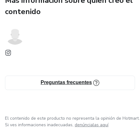
Más información sobre quien creó el
✨ Reduce el uso de pantallas
contenido
✨ Fomenta la concentración y la imaginación
✨ Ideal para entretener en casa
✨ Perfecto para momentos de calma y aprendizaje
¿CÓMO FUNCIONA?
Preguntas frecuentes
-Compras el ebook
-Lo descargas al instante
-Lo imprimes en casa
El contenido de este producto no representa la opinión de Hotmart.
Si ves informaciones inadecuadas,
denúncialas aquí
-¡Tu hijo empieza a disfrutar!