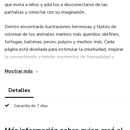
que invita a niños y adultos a desconectarse de las
pantallas y conectar con su imaginación.
Dentro encontrarás ilustraciones hermosas y fáciles de
colorear de los animales marinos más queridos: delfines,
tortugas, ballenas, peces, pulpos y muchos más. Cada
página está diseñada para estimular la creatividad, mejorar
la concentración y brindar momentos de tranquilidad y
diversión.
Mostrar más
Es perfecto para:
Detalles
Momentos de juego creativo en casa
Garantía de 7 días
Actividades educativas y didácticas
Relajación y mindfulness