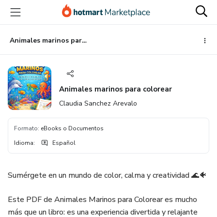
Ir
Ir
Ir
al
a
al
contenido
la
pie
principal
página
de
Animales marinos para colorear
de
página
pago
Animales marinos para colorear
Claudia Sanchez Arevalo
Formato
:
eBooks o Documentos
Idioma
:
Español
Sumérgete en un mundo de color, calma y creatividad 🌊🐠
Este PDF de Animales Marinos para Colorear es mucho
más que un libro: es una experiencia divertida y relajante