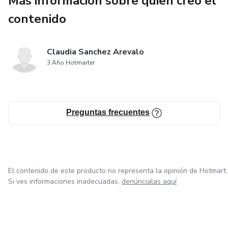
Más información sobre quien creó el
Regalos digitales prácticos y económicos
contenido
📘 ¿Qué incluye este PDF?
Claudia Sanchez Arevalo
✔️ Ilustraciones en alta calidad
3 Año Hotmarter
✔️ Diseños listos para imprimir
Preguntas frecuentes
✔️ Formato PDF, acceso inmediato
✔️ Ideal para todas las edades
No necesitas materiales especiales, solo ganas de crear y
El contenido de este producto no representa la opinión de Hotmart.
disfrutar.
Si ves informaciones inadecuadas,
denúncialas aquí
Descárgalo, imprímelo y deja que el océano cobre vida con
cada color.