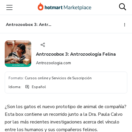
Ir
Ir
Ir
al
a
al
contenido
la
pie
principal
página
de
Antrozoobox 3: Antrozoología Felina
de
página
pago
Antrozoobox 3: Antrozoología Felina
Antrozoologia.com
Formato
:
Cursos online y Servicios de Suscripción
Idioma
:
Español
¿Son los gatos el nuevo prototipo de animal de compañía?
Esta box contiene un recorrido junto a la Dra. Paula Calvo
por las más recientes investigaciones acerca del vínculo
entre los humanos y sus compañeros felinos.