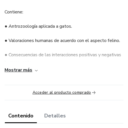
Contiene:
● Antrozoología aplicada a gatos.
● Valoraciones humanas de acuerdo con el aspecto felino.
● Consecuencias de las interacciones positivas y negativas
humano-gato.
Mostrar más
● Agresividad felina influida por factores del gato y del
humano.
Acceder al producto comprado
● Características únicas de la comunicación gato-humano.
● Impacto de la personalidad y “gatonalidad“ en el vínculo
Contenido
Detalles
interespecie.