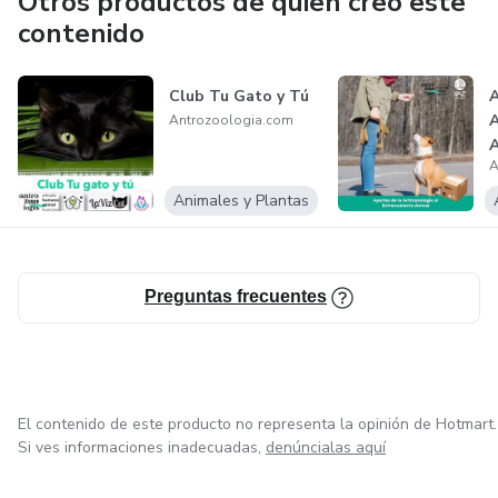
Otros productos de quien creó este
contenido
- Entidades de Intervenciones Asistidas con Animales:
Para crear protocolos y desarrollar evaluaciones de sus
programas.
Club Tu Gato y Tú
A
A
Antrozoologia.com
A
- Entidades de Protección Animal: Apoyo científico-técnico
A
E
en las iniciativas y proyectos de protección animal.
Animales y Plantas
- Organismos oficiales (Ayuntamientos, diputaciones, etc):
Apoyo técnico en temas de convivencia con animales y
tenencia responsable.
Preguntas frecuentes
El contenido de este producto no representa la opinión de Hotmart.
Si ves informaciones inadecuadas,
denúncialas aquí