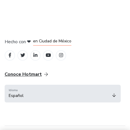
en Bogotá
en Amsterdam
en Madrid
en Ciudad de México
Hecho con
❤
en Belo Horizonte
Conoce Hotmart
Idioma
Español