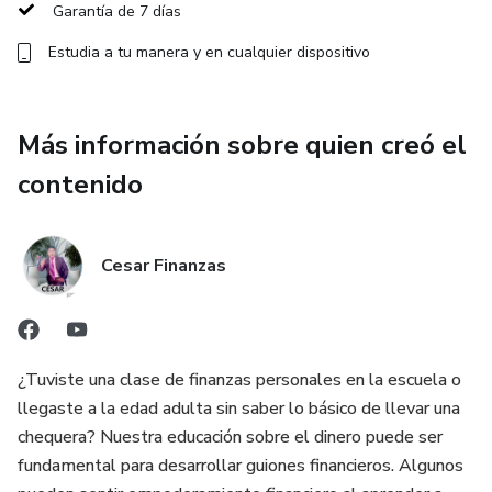
Garantía de 7 días
Un tipo de interés más bajo en un préstamo a largo plazo
Estudia a tu manera y en cualquier dispositivo
es muy importante. Puede suponer una diferencia de
decenas de miles de dólares (o más), dependiendo del tipo
de préstamo y de su duración.
Más información sobre quien creó el
La advertencia, por supuesto, son esas dos palabras que
contenido
utilizo “regularmente” y “responsablemente”. Lo que me
lleva al punto dos.
Cesar Finanzas
2. Pagar su saldo mensual es inteligente
Como mencioné, usé mi tarjeta de crédito para casi todo lo
que compraba, lo cual fue genial porque acumulé
¿Tuviste una clase de finanzas personales en la escuela o
recompensas por cada compra que hacía. Pero también me
llegaste a la edad adulta sin saber lo básico de llevar una
aseguré de hacer algo importante: pagué el saldo de mi
chequera? Nuestra educación sobre el dinero puede ser
tarjeta de crédito todos los meses.
fundamental para desarrollar guiones financieros. Algunos