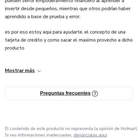
pueden sentir empoderamiento financiero al aprender a
Esto es inteligente por dos razones. En primer lugar,
invertir desde pequeños, mientras que otros podrían haber
pagando regularmente las compras habituales es como se
aprendido a base de prueba y error.
construye una buena calificación crediticia. En segundo
lugar, al liquidar el saldo cada mes no pagarás intereses
es por eso estoy aqui para ayudarte. el concepto de una
por tu tarjeta de crédito.
tarjeta de credito y como sacar el maximo provecho a dicho
producto
Cero. Nada. $0.
Piensa en tu educación financiera, o la falta de ella. ¿Cómo
Mostrar más
ha afectado tu forma de administrar tus finanzas hoy?
Preguntas frecuentes
El contenido de este producto no representa la opinión de Hotmart.
Si ves informaciones inadecuadas,
denúncialas aquí