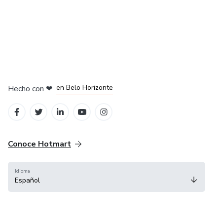
en Ciudad de México
en Bogotá
en Amsterdam
en Madrid
en Belo Horizonte
Hecho con
❤
Conoce Hotmart
Idioma
Español