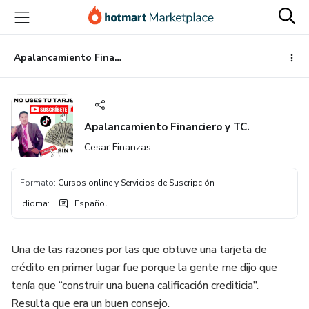
Ir
Ir
Ir
al
a
al
contenido
la
pie
principal
página
de
Apalancamiento Financiero y TC.
de
página
pago
Apalancamiento Financiero y TC.
Cesar Finanzas
Formato
:
Cursos online y Servicios de Suscripción
Idioma
:
Español
Una de las razones por las que obtuve una tarjeta de
crédito en primer lugar fue porque la gente me dijo que
tenía que “construir una buena calificación crediticia”.
Resulta que era un buen consejo.