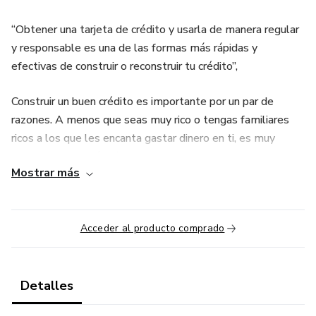
“Obtener una tarjeta de crédito y usarla de manera regular
y responsable es una de las formas más rápidas y
efectivas de construir o reconstruir tu crédito”,
Construir un buen crédito es importante por un par de
razones. A menos que seas muy rico o tengas familiares
ricos a los que les encanta gastar dinero en ti, es muy
probable que algún día necesites pedir dinero prestado a
Mostrar más
un banco para hacer una compra importante, como un coche
nuevo o una casa.
Tener un buen crédito significa que tienes más
Acceder al producto comprado
probabilidades de conseguir ese préstamo, lo cual es
importante. Pero también significa que es probable que
obtengas un mejor tipo de interés en tu préstamo porque
Detalles
el banco te ve como un riesgo menor.