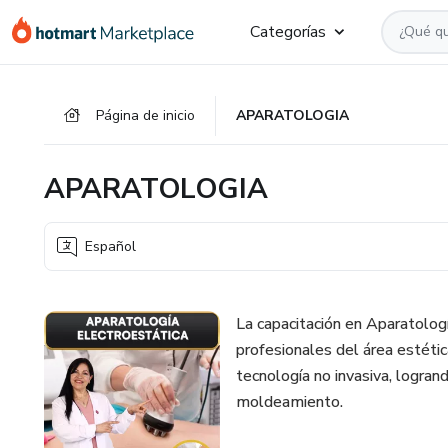
Ir
Ir
Ir
Categorías
al
a
al
contenido
la
pie
principal
página
de
Página de inicio
APARATOLOGIA
de
página
pago
APARATOLOGIA
Español
La capacitación en Aparatologí
profesionales del área estéti
tecnología no invasiva, logrand
moldeamiento.