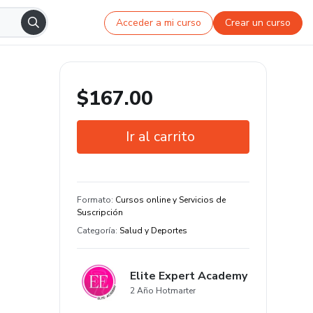
Acceder a mi curso
Crear un curso
$167.00
Ir al carrito
Garantía de 7 días
Estudia a tu manera y en cualquier
Formato
:
Cursos online y Servicios de
dispositivo
Suscripción
Categoría
:
Salud y Deportes
Elite Expert Academy
2 Año Hotmarter