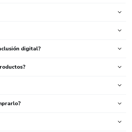
clusión digital?
productos?
mprarlo?