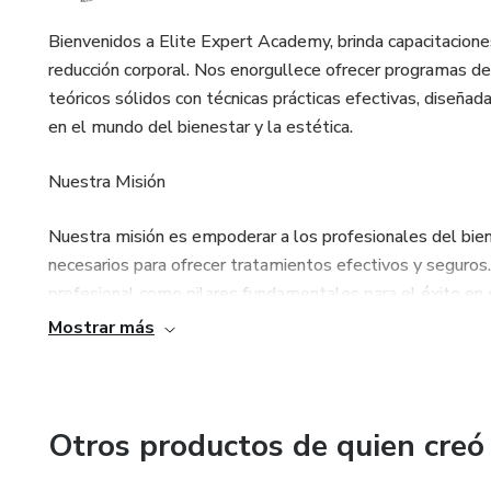
Bienvenidos a Elite Expert Academy, brinda capacitacione
reducción corporal. Nos enorgullece ofrecer programas d
teóricos sólidos con técnicas prácticas efectivas, diseña
en el mundo del bienestar y la estética.
Nuestra Misión
Nuestra misión es empoderar a los profesionales del bien
necesarios para ofrecer tratamientos efectivos y seguros.
profesional como pilares fundamentales para el éxito en e
Mostrar más
Nuestros Cursos
En Elite Expert Academy, ofrecemos una amplia gama de c
nuestros alumnos. Nuestros cursos más destacados inclu
Otros productos de quien creó
Maderoterapia Corporal