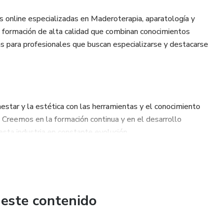
s online especializadas en Maderoterapia, aparatología y
e formación de alta calidad que combinan conocimientos
das para profesionales que buscan especializarse y destacarse
estar y la estética con las herramientas y el conocimiento
 Creemos en la formación continua y en el desarrollo
sta industria en constante evolución.
apacitaciones diseñadas para satisfacer las necesidades de
yen:
 este contenido