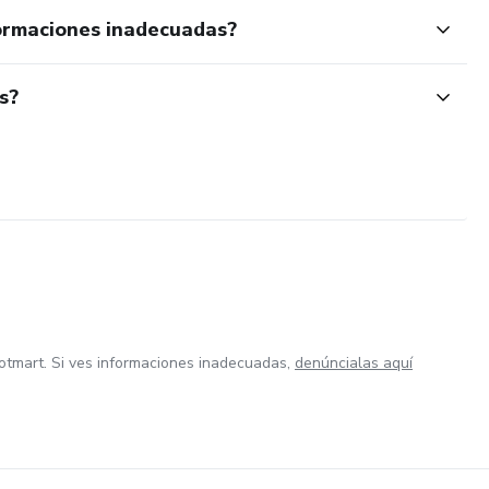
ormaciones inadecuadas?
s?
otmart. Si ves informaciones inadecuadas,
denúncialas aquí