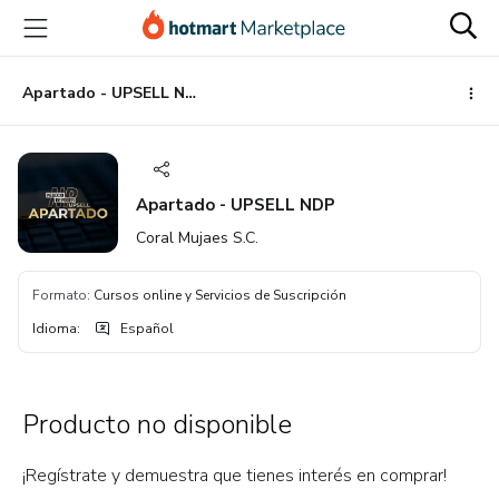
Ir
Ir
Ir
al
a
al
contenido
la
pie
principal
página
de
Apartado - UPSELL NDP
de
página
pago
Apartado - UPSELL NDP
Coral Mujaes S.C.
Formato
:
Cursos online y Servicios de Suscripción
Idioma
:
Español
Producto no disponible
¡Regístrate y demuestra que tienes interés en comprar!