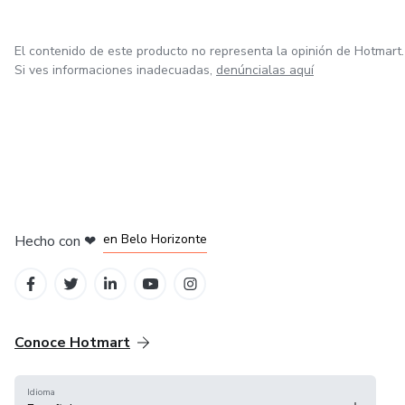
Coral Mujaes no solo ha construido un imperio, sino que
El contenido de este producto no representa la opinión de Hotmart.
también ha creado una comunidad donde el
Si ves informaciones inadecuadas,
denúncialas aquí
empoderamiento, la educación y la superación personal son
claves para el éxito en el cambiante mundo de los
negocios digitales.
en Ciudad de México
en Bogotá
en Amsterdam
en Madrid
en Belo Horizonte
Hecho con
❤
Conoce Hotmart
Idioma