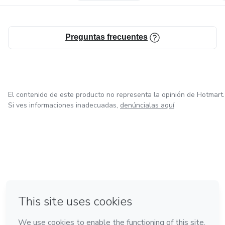
Preguntas frecuentes
El contenido de este producto no representa la opinión de Hotmart.
Si ves informaciones inadecuadas,
denúncialas aquí
en Bogotá
en Amsterdam
en Madrid
en Ciudad de México
Hecho con
❤
en Belo Horizonte