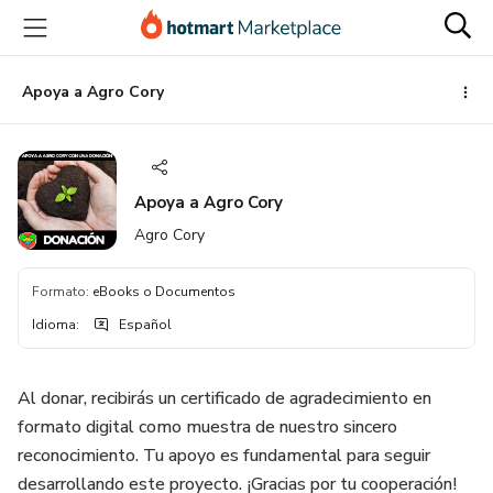
Ir
Ir
Ir
al
a
al
contenido
la
pie
principal
página
de
Apoya a Agro Cory
de
página
pago
Apoya a Agro Cory
Agro Cory
Formato
:
eBooks o Documentos
Idioma
:
Español
Al donar, recibirás un certificado de agradecimiento en
formato digital como muestra de nuestro sincero
reconocimiento. Tu apoyo es fundamental para seguir
desarrollando este proyecto. ¡Gracias por tu cooperación!