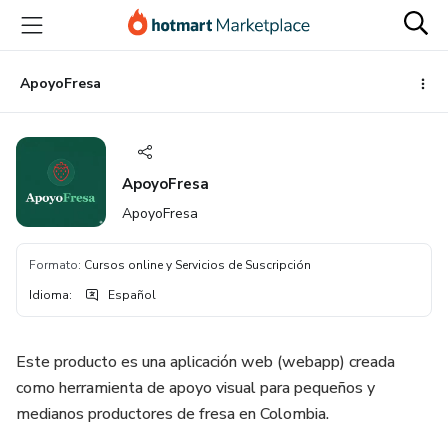
Ir
Ir
Ir
al
a
al
contenido
la
pie
principal
página
de
ApoyoFresa
de
página
pago
ApoyoFresa
ApoyoFresa
Formato
:
Cursos online y Servicios de Suscripción
Idioma
:
Español
Este producto es una aplicación web (webapp) creada
como herramienta de apoyo visual para pequeños y
medianos productores de fresa en Colombia.