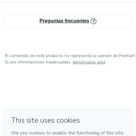
Preguntas frecuentes
El contenido de este producto no representa la opinión de Hotmart.
Si ves informaciones inadecuadas,
denúncialas aquí
en Bogotá
en Amsterdam
en Madrid
en Ciudad de México
Hecho con
❤
en Belo Horizonte