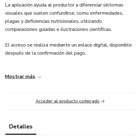
La aplicación ayuda al productor a diferenciar síntomas
visuales que suelen confundirse, como enfermedades,
plagas y deficiencias nutricionales, utilizando
comparaciones guiadas e ilustraciones científicas.
El acceso se realiza mediante un enlace digital, disponible
después de la confirmación del pago.
El producto no realiza diagnósticos automáticos, no
Mostrar más
sustituye la evaluación de un agrónomo y no recomienda
tratamientos químicos. Su función es apoyar la observación
y la toma de decisiones en el campo.
Acceder al producto comprado
La venta es única, sin suscripción ni pagos recurrentes.
No se envían materiales físicos.
Detalles