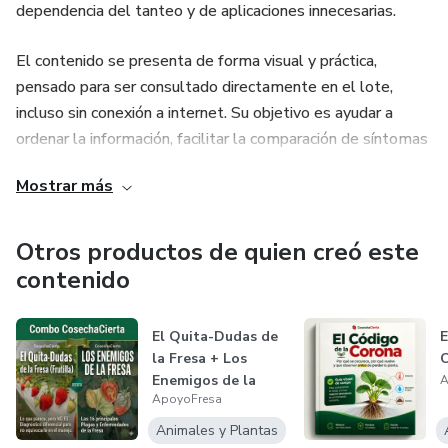
dependencia del tanteo y de aplicaciones innecesarias.
El contenido se presenta de forma visual y práctica,
pensado para ser consultado directamente en el lote,
incluso sin conexión a internet. Su objetivo es ayudar a
ordenar la información, facilitar la comparación de síntomas
y orientar el análisis previo a cualquier intervención.
Mostrar más
La herramienta no sustituye el acompañamiento técnico ni
emite diagnósticos definitivos, sino que funciona como un
Otros productos de quien creó este
apoyo complementario para mejorar la comprensión del
contenido
problema y evitar errores comunes en el manejo del
cultivo. Al utilizarla de manera responsable, el productor
El Quita-Dudas de
E
puede ganar mayor claridad, ahorrar tiempo y tomar
la Fresa + Los
decisiones con mayor criterio en cada etapa del ciclo
Enemigos de la
A
productivo.
ApoyoFresa
Fresa
Animales y Plantas