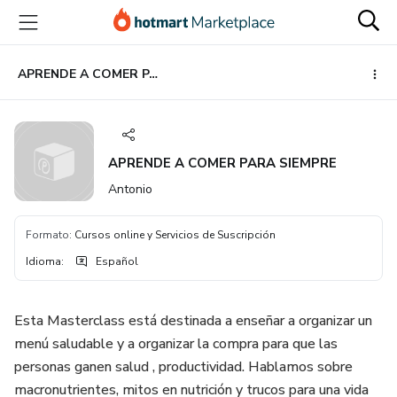
Ir
Ir
Ir
al
a
al
contenido
la
pie
principal
página
de
APRENDE A COMER PARA SIEMPRE
de
página
pago
APRENDE A COMER PARA SIEMPRE
Antonio
Formato
:
Cursos online y Servicios de Suscripción
Idioma
:
Español
Esta Masterclass está destinada a enseñar a organizar un
menú saludable y a organizar la compra para que las
personas ganen salud , productividad. Hablamos sobre
macronutrientes, mitos en nutrición y trucos para una vida