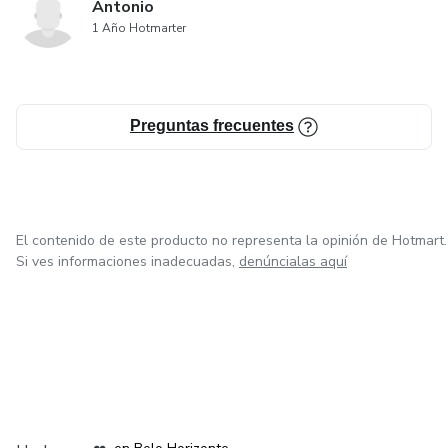
Antonio
1 Año Hotmarter
Preguntas frecuentes
El contenido de este producto no representa la opinión de Hotmart.
Si ves informaciones inadecuadas,
denúncialas aquí
en Ciudad de México
en Bogotá
en Amsterdam
en Madrid