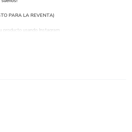
s sueños!
(LISTO PARA LA REVENTA)
tu producto usando Instagram
e correo electrónico y mucho más