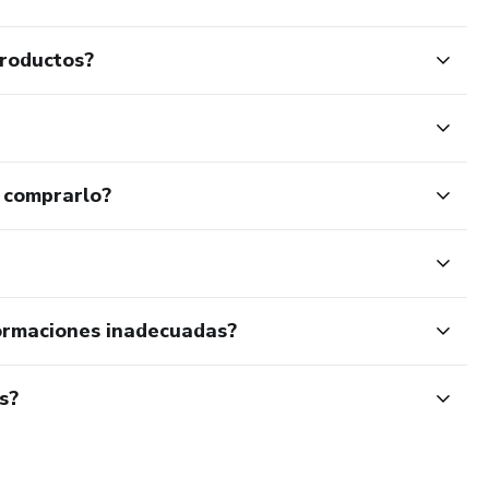
productos?
 comprarlo?
ormaciones inadecuadas?
s?