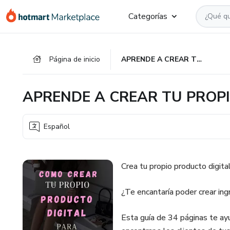
Ir
Ir
Ir
Categorías
al
a
al
contenido
la
pie
principal
página
de
Página de inicio
APRENDE A CREAR TU PROPIO PRODUCTO DIGITAL
de
página
pago
APRENDE A CREAR TU PROP
Español
Crea tu propio producto digital
¿Te encantaría poder crear ing
Esta guía de 34 páginas te ayu