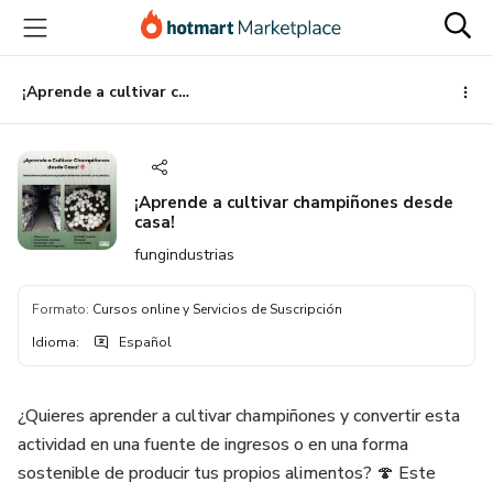
Ir
Ir
Ir
al
a
al
contenido
la
pie
principal
página
de
¡Aprende a cultivar champiñones desde casa!
de
página
pago
¡Aprende a cultivar champiñones desde
casa!
fungindustrias
Formato
:
Cursos online y Servicios de Suscripción
Idioma
:
Español
¿Quieres aprender a cultivar champiñones y convertir esta
actividad en una fuente de ingresos o en una forma
sostenible de producir tus propios alimentos? 🍄 Este