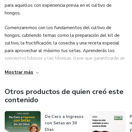
para aquellos con experiencia previa en el cultivo de
Asesorías personalizadas con expertos en cultivo.
hongos.
Certificado de participación al finalizar.
Comenzaremos con los fundamentos del cultivo de
hongos, cubriendo temas como la preparación del kit de
¿Por qué tomar este curso?
cultivo, la fructificación, la cosecha y una receta especial
✅ Es ideal si buscas iniciar un negocio rentable con poca
para aprovechar al máximo tus setas. Aprenderás los
inversión.
conceptos básicos y las técnicas clave que garantizarán un
cultivo exitoso.
Mostrar más
✅ Puedes hacerlo desde casa, con materiales fáciles de
conseguir.
Exploraremos la historia de los hongos y su importancia en
diversos ámbitos, como la medicina y la alimentación.
Otros productos de quien creó este
✅ Aprenderás de manera sencilla y directa, con
Además, profundizaremos en la biología de las setas y la
contenido
explicaciones paso a paso.
química que las rodea, para comprender mejor su ciclo de
vida y los compuestos presentes en ellas.
De Cero a Ingresos
P
¡Conviértete en un experto en cultivo de champiñones y
con Setas en 30
m
aprovecha esta oportunidad para emprender o producir tus
La parte práctica del curso es fundamental, ya que te
Días
y