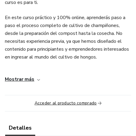
curso es para ti.
En este curso práctico y 100% online, aprenderás paso a
paso el proceso completo de cultivo de champiñones,
desde la preparación del compost hasta la cosecha. No
necesitas experiencia previa, ya que hemos diseñado el
contenido para principiantes y emprendedores interesados
en ingresar al mundo del cultivo de hongos.
¿Qué aprenderás?
Mostrar más
Introducción al cultivo de champiñones: Tipos de hongos y
sus beneficios.
Acceder al producto comprado
Preparación del compost: Métodos fáciles y económicos.
Inoculación y cuidado: Cómo garantizar el crecimiento
Detalles
saludable de los champiñones.