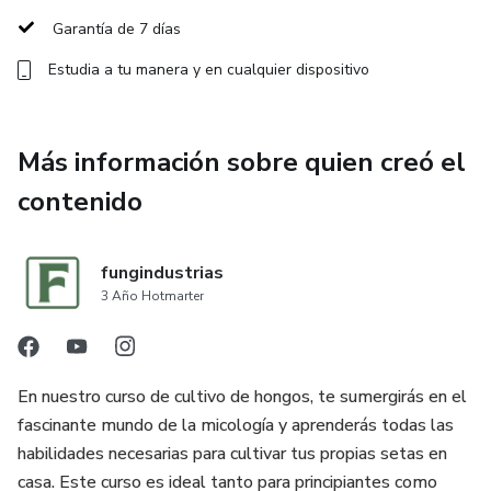
Garantía de 7 días
Control ambiental: Consejos prácticos para manejar
Estudia a tu manera y en cualquier dispositivo
temperatura, humedad y ventilación.
Cosecha y postcosecha: Técnicas para obtener
Más información sobre quien creó el
champiñones de alta calidad.
contenido
Monetización: Cómo vender tus champiñones y generar
ingresos.
fungindustrias
¿Qué incluye el curso?
3 Año Hotmarter
Acceso a módulos teóricos y prácticos.
En nuestro curso de cultivo de hongos, te sumergirás en el
Videos tutoriales detallados.
fascinante mundo de la micología y aprenderás todas las
habilidades necesarias para cultivar tus propias setas en
Guías descargables con recetas y tips.
casa. Este curso es ideal tanto para principiantes como