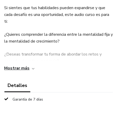
Si sientes que tus habilidades pueden expandirse y que
cada desafío es una oportunidad, este audio curso es para
ti:
¿Quieres comprender la diferencia entre la mentalidad fija y
la mentalidad de crecimiento?
¿Deseas transformar tu forma de abordar los retos y
aprender de cada experiencia?
Mostrar más
¿Quieres impulsar tu éxito personal y profesional a través
de estrategias prácticas?¡Es el momento de abrazar el
Detalles
cambio y potenciar tu crecimiento!
Garantía de 7 días
🧬 LO QUE DESCUBRIRÁS EN ESTE AUDIO CURSO
Basado en "Mindset: La Actitud del Éxito" de Carol S.
Dweck