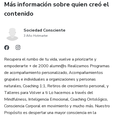
Más información sobre quien creó el
✅ Identificar las Dos Mentalidades: Reconoce si tus
contenido
creencias te limitan o te impulsan.
✅ Transformar tu Mentalidad: Estrategias para convertir la
Sociedad Consciente
mentalidad fija en una de crecimiento.
3 Año Hotmarter
✅ Amar el Esfuerzo: Aprende a ver cada reto como una
oportunidad para mejorar.
Recupera el rumbo de tu vida, vuelve a priorizarte y
empoderarte + de 2000 alumn@s Realizamos Programas
✅ Elogiar Inteligentemente: Fomenta el aprendizaje a
de acompañamiento personalizado, Acompañamientos
través del reconocimiento constructivo.
grupales e individuales a organizaciones y personas
naturales, Coaching 1:1, Retiros de crecimiento personal, y
✅ Aprovechar el Fracaso: Conviértelo en una herramienta
Talleres para Volver a ti Lo hacemos a través del
para aprender y crecer.
Mindfulness, Inteligencia Emocional, Coaching Ontológico,
Consciencia Corporal en movimiento y mucho más. Nuestro
✅ Aplicar el Mindset en Todas las Áreas: Desde la
Propósito es despertar una mayor consciencia en la
educación y el trabajo hasta el deporte y las relaciones.