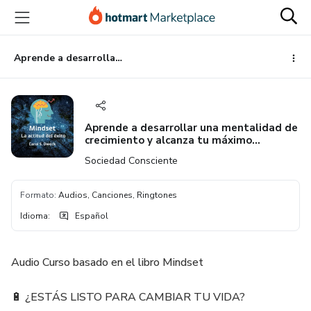
Ir
Ir
Ir
al
a
al
contenido
la
pie
principal
página
de
Aprende a desarrollar una mentalidad de crecimiento y alcanza tu máximo potencial
de
página
pago
Aprende a desarrollar una mentalidad de
crecimiento y alcanza tu máximo
potencial
Sociedad Consciente
Formato
:
Audios, Canciones, Ringtones
Idioma
:
Español
Audio Curso basado en el libro Mindset
🔋 ¿ESTÁS LISTO PARA CAMBIAR TU VIDA?