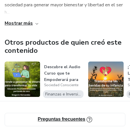
sociedad para generar mayor bienestar y libertad en el ser
h...
📚 SOBRE CAROL S. DWECK es una reconocida psicóloga
de la Universidad de Stanford, experta en motivación y
Mostrar más
desarrollo personal. Su investigación ha cambiado la forma
de entender el éxito y el fracaso en millones de personas
Otros productos de quien creó este
en todo el mundo.
contenido
🚀 TRANSFORMA TU MENTALIDAD CON ESTAS
CLAVES
Descubre el Audio
Curso que te
Empoderará para
T
🗝️ Clave 1: Las Dos Mentalidades – Fija versus
Sociedad Consciente
S
Dominar tus F...
A
Crecimiento
b
Finanzas e Inversiones
💪 Clave 2: El Poder del Esfuerzo – Amando el Proceso de
Aprendizaje
Preguntas frecuentes
🌟 Clave 3: El Elogio Inteligente – Fomentando una