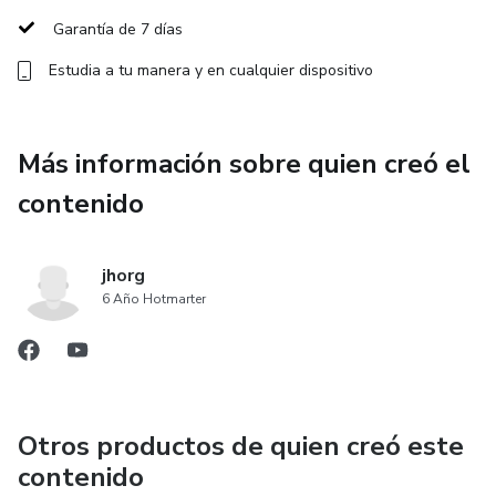
Garantía de 7 días
📄 Cómo practicar correctamente para mejorar más rápido
Estudia a tu manera y en cualquier dispositivo
No necesitas experiencia previa, solo ganas de aprender y
constancia. Con práctica y la guía adecuada, podrás
desarrollar una habilidad artística que te acompañará toda
Más información sobre quien creó el
la vida.
contenido
Convierte tu pasión en talento y descubre el artista que
llevas dentro ✨✏️
jhorg
6 Año Hotmarter
Otros productos de quien creó este
contenido