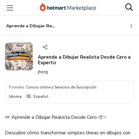
Ir
Ir
Ir
al
a
al
contenido
la
pie
principal
página
de
Aprende a Dibujar Realista Desde Cero a Experto
de
página
pago
Aprende a Dibujar Realista Desde Cero a
Experto
jhorg
Formato
:
Cursos online y Servicios de Suscripción
Idioma
:
Español
✏️ Aprende a Dibujar Realista Desde Cero 🎨✨
Descubre cómo transformar simples líneas en dibujos con