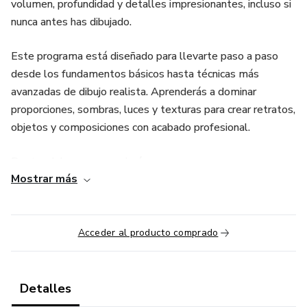
volumen, profundidad y detalles impresionantes, incluso si
nunca antes has dibujado.
Este programa está diseñado para llevarte paso a paso
desde los fundamentos básicos hasta técnicas más
avanzadas de dibujo realista. Aprenderás a dominar
proporciones, sombras, luces y texturas para crear retratos,
objetos y composiciones con acabado profesional.
Dentro del curso aprenderás:
Mostrar más
🖌️ Técnicas correctas de trazo y control del lápiz
🌗 Manejo de luces y sombras para dar realismo
Acceder al producto comprado
📐 Proporciones y estructura facial
Detalles
👁️ Detalles que hacen que un dibujo cobre vida