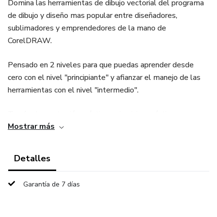
Domina las herramientas de dibujo vectorial del programa
de dibujo y diseño mas popular entre diseñadores,
sublimadores y emprendedores de la mano de
CorelDRAW.
Pensado en 2 niveles para que puedas aprender desde
cero con el nivel "principiante" y afianzar el manejo de las
herramientas con el nivel "intermedio".
Teoría, demostración práctica y ejercicios prácticos para que
Mostrar más
seas un pro en CorelDRAW. Además cuadernillo de
ejercicios, aprende a diseñar un rompecabezas desde cero y
gestiona tu certificado digital que avale tu conocimiento.
Detalles
Por último serás agregado a un grupo privado de alumnos
Garantía de 7 días
donde podrás consultar dudas.
No lo dudes más y adquirí hoy tu Curso CorelDRAW el cual