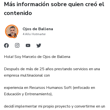
Más información sobre quien creó el
podrás ingresar las veces que lo creas necesario.
contenido
Este curso es para vos, si...
✅ QUERÉS CREAR TUS PROPIOS DISEÑOS
Ojos de Ballena
4 Año Hotmarter
✅ NO QUERÉS PERDER TIEMPO ESPERANDO QUE
OTROS REALICEN TU DISEÑO
Hola! Soy Marcelo de Ojos de Ballena
✅ QUERÉS USAR UN PROGRAMA DE DISEÑO PERO
NO SABÉS POR DONDE EMPEZAR
Después de más de 25 años prestando servicios en una
empresa multinacional con
✅ QUERÉS AHORRAR $$$ COMPRANDO DISEÑOS A
OTRAS PERSONAS
experiencia en Recursos Humanos Soft (enfocado en
Educación y Entrenamiento),
✅ TE CANSASTE DE USAR PLANTILLAS GENÉRICAS
decidí implementar mi propio proyecto y convertirme en un
✅ QUERÉS LIBERTAD PARA DISEÑAR TUS DISEÑOS