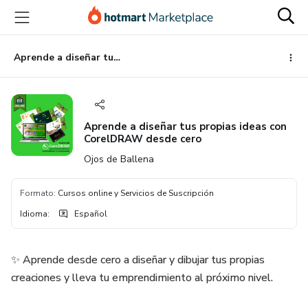
Ir
Ir
Ir
al
a
al
contenido
la
pie
principal
página
de
Aprende a diseñar tus propias ideas con CorelDRAW desde cero
de
página
pago
Aprende a diseñar tus propias ideas con
CorelDRAW desde cero
Ojos de Ballena
Formato
:
Cursos online y Servicios de Suscripción
Idioma
:
Español
✨ Aprende desde cero a diseñar y dibujar tus propias
creaciones y lleva tu emprendimiento al próximo nivel.