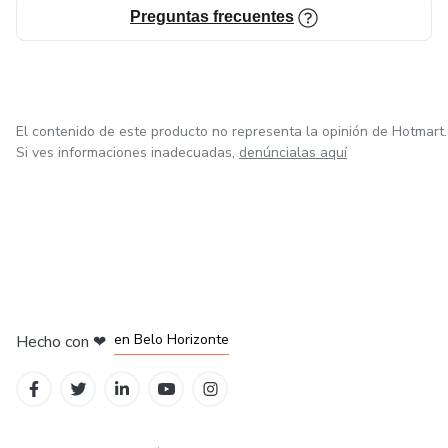
Preguntas frecuentes
El contenido de este producto no representa la opinión de Hotmart.
Si ves informaciones inadecuadas,
denúncialas aquí
en Ciudad de México
en Bogotá
en Amsterdam
en Madrid
en Belo Horizonte
Hecho con
❤