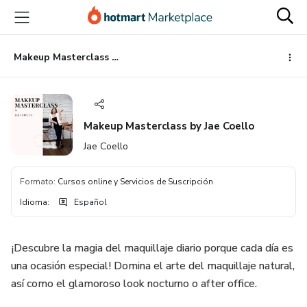
Ir
Ir
Ir
al
a
al
contenido
la
pie
principal
página
de
Makeup Masterclass by Jae Coello
de
página
pago
Makeup Masterclass by Jae Coello
Jae Coello
Formato
:
Cursos online y Servicios de Suscripción
Idioma
:
Español
¡Descubre la magia del maquillaje diario porque cada día es
una ocasión especial! Domina el arte del maquillaje natural,
así como el glamoroso look nocturno o after office.