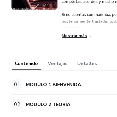
completas, acordes y mucho 
Si no cuentas con marimba, pu
posteriormente trasladar todo
el teclado.
Mostrar más
* Que puedes esperar de este
Que al terminar el aprendizaje
necesarias para posterior al
Contenido
Ventajas
Detalles
o Marimba Pura de tu localida
Asi mismo accederas al area
01
MODULO 1 BIENVENIDA
estudiantes y se subira conte
siempre y puedas no solo toc
02
MODULO 2 TEORÍA