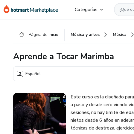
Ir
Ir
Ir
Categorías
al
a
al
contenido
la
pie
principal
página
de
Página de inicio
Música y artes
Música
de
página
pago
Aprende a Tocar Marimba
Español
Este curso esta diseñado para
a paso y desde cero viendo víd
sesiones, no hay limite de eda
nietos desde 6 años en adelan
técnicas de destreza, ejercic