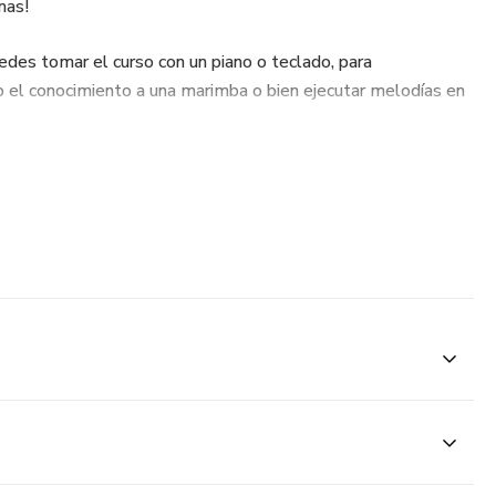
mas!
edes tomar el curso con un piano o teclado, para
 el conocimiento a una marimba o bien ejecutar melodías en
 curso?
 de cada nivel, salgas preparado con todas las bases
 curso integrarte a CUALQUIER conjunto de Marimba Orquesta
d.
 PRIVADA de miembros, donde estaran muchos mas
nido cada semana para que tu conocimiento siga creciendo
ar marimba si no mucho mas.