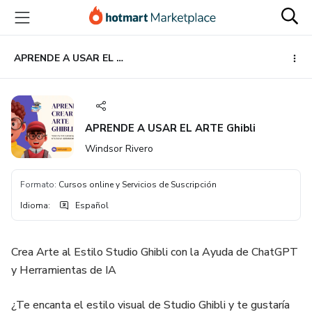
Ir
Ir
Ir
al
a
al
contenido
la
pie
principal
página
de
APRENDE A USAR EL ARTE Ghibli
de
página
pago
APRENDE A USAR EL ARTE Ghibli
Windsor Rivero
Formato
:
Cursos online y Servicios de Suscripción
Idioma
:
Español
Crea Arte al Estilo Studio Ghibli con la Ayuda de ChatGPT
y Herramientas de IA
¿Te encanta el estilo visual de Studio Ghibli y te gustaría