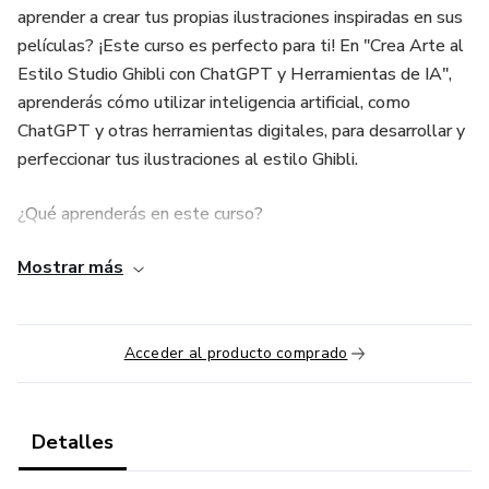
aprender a crear tus propias ilustraciones inspiradas en sus
películas? ¡Este curso es perfecto para ti! En "Crea Arte al
Estilo Studio Ghibli con ChatGPT y Herramientas de IA",
aprenderás cómo utilizar inteligencia artificial, como
ChatGPT y otras herramientas digitales, para desarrollar y
perfeccionar tus ilustraciones al estilo Ghibli.
¿Qué aprenderás en este curso?
Mostrar más
Generación de ideas con IA: Descubre cómo ChatGPT
puede ayudarte a generar conceptos creativos, desarrollar
historias o incluso inspirar personajes y paisajes al estilo
Ghibli.
Acceder al producto comprado
Técnicas de ilustración Ghibli: Aprenderás a crear
ilustraciones con la atmósfera mágica y única de Ghibli,
Detalles
utilizando herramientas digitales que se complementan