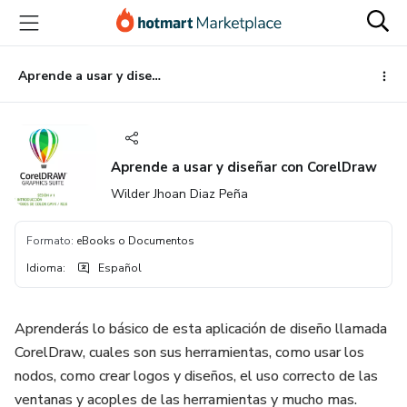
Ir
Ir
Ir
al
a
al
contenido
la
pie
principal
página
de
Aprende a usar y diseñar con CorelDraw
de
página
pago
Aprende a usar y diseñar con CorelDraw
Wilder Jhoan Diaz Peña
Formato
:
eBooks o Documentos
Idioma
:
Español
Aprenderás lo básico de esta aplicación de diseño llamada
CorelDraw, cuales son sus herramientas, como usar los
nodos, como crear logos y diseños, el uso correcto de las
ventanas y acoples de las herramientas y mucho mas.