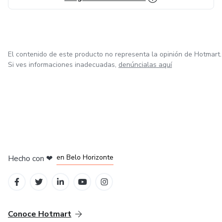
El contenido de este producto no representa la opinión de Hotmart.
Si ves informaciones inadecuadas,
denúncialas aquí
en Ciudad de México
en Bogotá
en Amsterdam
en Madrid
en Belo Horizonte
Hecho con
❤
Conoce Hotmart