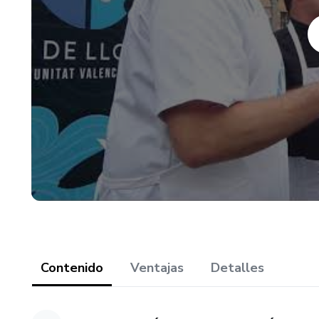
¿Me resulta imposible conseg
Entonces sin lugar a dudas est
pescado si sabes cómo cocina
Contenido
Ventajas
Detalles