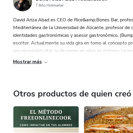
7 Año Hotmarter
David Ariza Abad es CEO de Rice&amp;Bones Bar, profesor
Mediterránea de la Universidad de Alicante, profesor de c
identidades gastronómicas y asesor gastronómico, (Bump
escritor. Actualmente su vida gira en torno al concepto 
una necesidad vital, la de poner en valor su entorno, la r
Mostrar más
Otros productos de quien creó