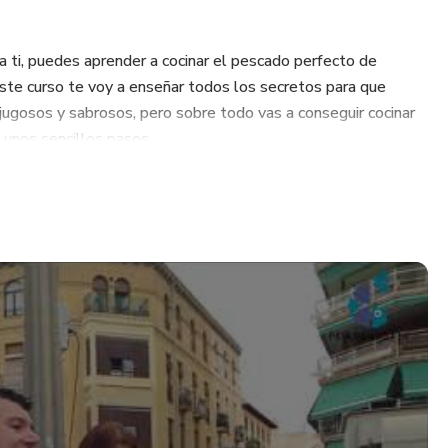
ra ti, puedes aprender a cocinar el pescado perfecto de
este curso te voy a enseñar todos los secretos para que
jugosos y sabrosos, pero sobre todo vas a conseguir cocinar
 unos sencillos pasos.
ra ti, déjame que te demuestre que si
?
eo entero para poder aprender todo lo que necesitas saber.
 pescadería?
 que necesitas saber para poder pedir el pescado según el