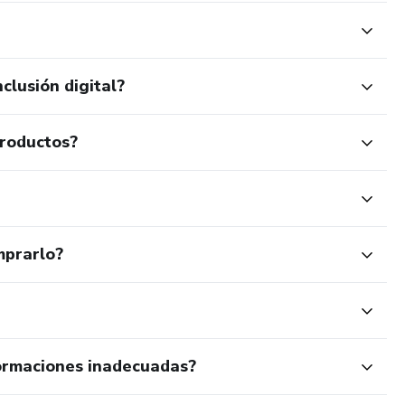
clusión digital?
productos?
mprarlo?
ormaciones inadecuadas?