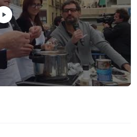
uir que el pescado quede jugoso?
e es tu curso, no vas a creer lo jugoso que puede quedar un
rlo