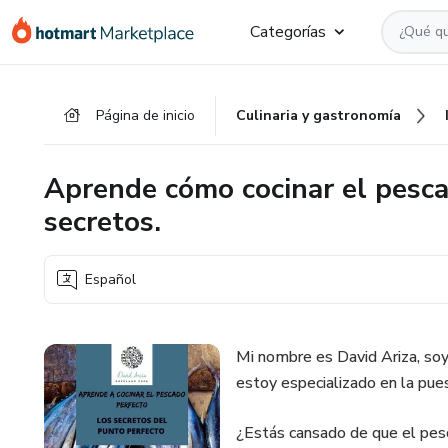
Ir
Ir
Ir
Categorías
al
a
al
contenido
la
pie
principal
página
de
Página de inicio
Culinaria y gastronomía
de
página
pago
Aprende cómo cocinar el pesca
secretos.
Español
Mi nombre es David Ariza, soy 
estoy especializado en la pues
¿Estás cansado de que el pesc