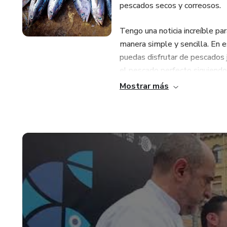
pescados secos y correosos.
Tengo una noticia increíble pa
manera simple y sencilla. En 
puedas disfrutar de pescados 
el pescado perfecto siguiendo
Mostrar más
Crees que este curso no es pa
¿No se diferenciar el pescado
No te preocupes tienes un víd
¿No se pedir el pescado en la
Te voy a dar todas las pautas
plato que vayas a preparar.