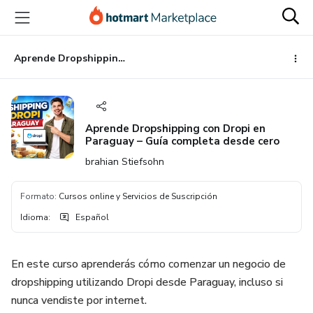
Ir
Ir
Ir
al
a
al
contenido
la
pie
principal
página
de
Aprende Dropshipping con Dropi en Paraguay – Guía completa desde cero
de
página
pago
Aprende Dropshipping con Dropi en
Paraguay – Guía completa desde cero
brahian Stiefsohn
Formato
:
Cursos online y Servicios de Suscripción
Idioma
:
Español
En este curso aprenderás cómo comenzar un negocio de
dropshipping utilizando Dropi desde Paraguay, incluso si
nunca vendiste por internet.