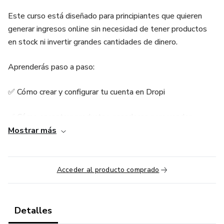
Este curso está diseñado para principiantes que quieren
generar ingresos online sin necesidad de tener productos
en stock ni invertir grandes cantidades de dinero.
Aprenderás paso a paso:
✅ Cómo crear y configurar tu cuenta en Dropi
✅ Cómo encontrar productos ganadores para vender
Mostrar más
✅ Cómo crear tu página de ventas en Facebook
✅ Cómo publicar productos correctamente para atraer
Acceder al producto comprado
compradores
✅ Cómo recibir pedidos y gestionar las ventas
Detalles