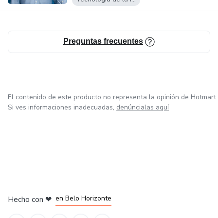
Preguntas frecuentes
El contenido de este producto no representa la opinión de Hotmart.
Si ves informaciones inadecuadas,
denúncialas aquí
en Ciudad de México
en Bogotá
en Amsterdam
en Madrid
en Belo Horizonte
Hecho con
❤