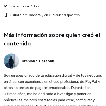
✅ Estrategias reales para empezar con poca inversión
Garantía de 7 días
✅ Cómo escalar tu negocio y vender todos los días
Estudia a tu manera y en cualquier dispositivo
Además, te enseñaré los errores más comunes que
cometen los principiantes y cómo evitarlos para que
Más información sobre quien creó el
puedas empezar de la manera correcta.
contenido
Este curso está pensado especialmente para personas en
Paraguay y Latinoamérica que desean comenzar en el
brahian Stiefsohn
mundo del comercio electrónico.
No necesitas experiencia previa, solo ganas de aprender y
Soy un apasionado de la educación digital y de los negocios
comenzar tu propio negocio digital.
en línea, con experiencia en el uso profesional de PayPal y
otros sistemas de pago internacionales. Durante los
🚀 Empieza hoy mismo a construir tu primera tienda online
últimos años, me he dedicado a investigar y poner en
y aprende a vender con Dropi.
práctica las mejores estrategias para crear, configurar y