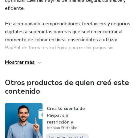
optimizar cuentas PayPal de manera segura, confiable y
eficiente.
He acompañado a emprendedores, freelancers y negocios
digitales a superar las barreras que suelen encontrar al
momento de cobrar en línea, enseñándoles a utilizar
PayPal de forma estratégica para recibir pagos sin
restricciones, proteger su dinero y expandir sus
Mostrar más
oportunidades en el mercado global.
En mis cursos encontrarás explicaciones claras, prácticas y
Otros productos de quien creó este
paso a paso, diseñadas para que cualquier persona —
contenido
incluso sin experiencia previa— pueda dominar el uso de
PayPal y aprovecharlo al máximo
Crea tu cuenta de
Paypal sin
restricción y
brahian Stiefsohn
aprende a utiliza...
Tecnología de la Información