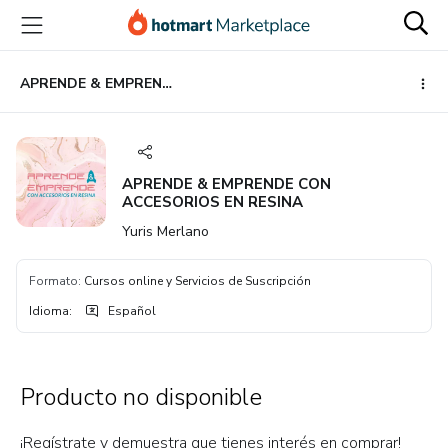
Ir
Ir
Ir
al
a
al
contenido
la
pie
principal
página
de
APRENDE & EMPRENDE CON ACCESORIOS EN RESINA
de
página
pago
APRENDE & EMPRENDE CON
ACCESORIOS EN RESINA
Yuris Merlano
Formato
:
Cursos online y Servicios de Suscripción
Idioma
:
Español
Producto no disponible
¡Regístrate y demuestra que tienes interés en comprar!