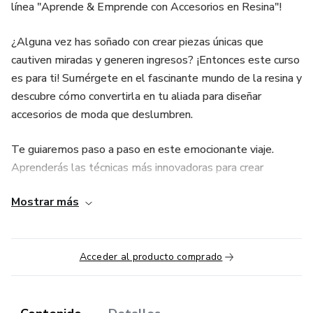
línea "Aprende & Emprende con Accesorios en Resina"!
¿Alguna vez has soñado con crear piezas únicas que
cautiven miradas y generen ingresos? ¡Entonces este curso
es para ti! Sumérgete en el fascinante mundo de la resina y
descubre cómo convertirla en tu aliada para diseñar
accesorios de moda que deslumbren.
Te guiaremos paso a paso en este emocionante viaje.
Aprenderás las técnicas más innovadoras para crear
deslumbrantes joyas y Accesorios. Además, te
Mostrar más
enseñaremos estrategias efectivas de comercialización
para que puedas lanzar tu propia línea de productos con
confianza y éxito.
Acceder al producto comprado
¿Por qué elegir nuestro curso? Aquí te lo contamos:
1. Aprendizaje Flexible: Accede a las lecciones desde la