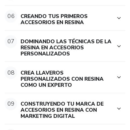
No esperes más para dar vida a tus sueños creativos.
06
CREANDO TUS PRIMEROS
Únete hoy mismo a nuestra comunidad de emprendedores
ACCESORIOS EN RESINA
y descubre el potencial ilimitado de los accesorios en
resina. ¡Tu futuro brillante te espera!
07
DOMINANDO LAS TÉCNICAS DE LA
RESINA EN ACCESORIOS
PERSONALIZADOS
08
CREA LLAVEROS
PERSONALIZADOS CON RESINA
COMO UN EXPERTO
09
CONSTRUYENDO TU MARCA DE
ACCESORIOS EN RESINA CON
MARKETING DIGITAL