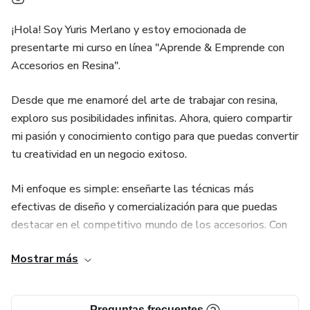
¡Hola! Soy Yuris Merlano y estoy emocionada de
presentarte mi curso en línea "Aprende & Emprende con
Accesorios en Resina".
Desde que me enamoré del arte de trabajar con resina,
exploro sus posibilidades infinitas. Ahora, quiero compartir
mi pasión y conocimiento contigo para que puedas convertir
tu creatividad en un negocio exitoso.
Mi enfoque es simple: enseñarte las técnicas más
efectivas de diseño y comercialización para que puedas
destacar en el competitivo mundo de los accesorios. Con
mi experiencia en la industria y un ojo para la innovación, te
Mostrar más
guiaré a través de cada paso del proceso, desde la
preparación de la resina hasta la creación de piezas
impresionantes que cautivarán a tu audiencia.
Preguntas frecuentes