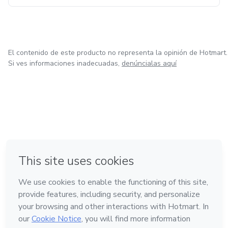
El contenido de este producto no representa la opinión de Hotmart.
Si ves informaciones inadecuadas,
denúncialas aquí
en Ciudad de México
en Bogotá
en Amsterdam
en Madrid
en Belo Horizonte
Hecho con
❤
Conoce Hotmart