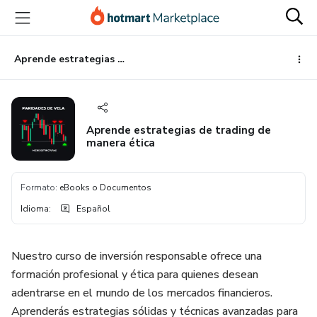
Ir
Ir
Ir
al
a
al
contenido
la
pie
principal
página
de
Aprende estrategias de trading de manera ética
de
página
pago
Aprende estrategias de trading de
manera ética
Formato
:
eBooks o Documentos
Idioma
:
Español
Nuestro curso de inversión responsable ofrece una
formación profesional y ética para quienes desean
adentrarse en el mundo de los mercados financieros.
Aprenderás estrategias sólidas y técnicas avanzadas para