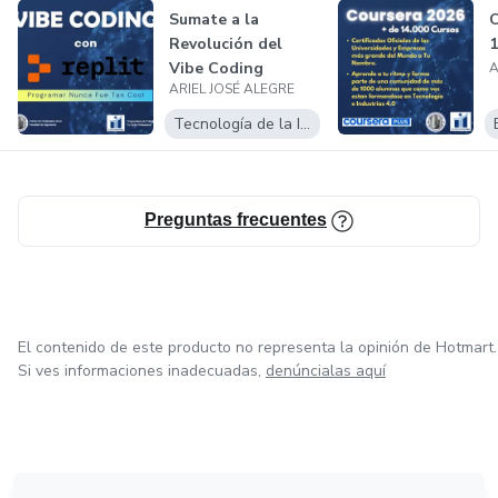
Sumate a la
C
Revolución del
1
Vibe Coding
A
ARIEL JOSÉ ALEGRE
Tecnología de la Información
Preguntas frecuentes
El contenido de este producto no representa la opinión de Hotmart.
Si ves informaciones inadecuadas,
denúncialas aquí