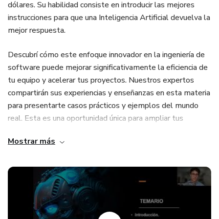
dólares. Su habilidad consiste en introducir las mejores
instrucciones para que una Inteligencia Artificial devuelva la
mejor respuesta.
Descubrí cómo este enfoque innovador en la ingeniería de
software puede mejorar significativamente la eficiencia de
tu equipo y acelerar tus proyectos. Nuestros expertos
compartirán sus experiencias y enseñanzas en esta materia
para presentarte casos prácticos y ejemplos del mundo
real. Esta es una oportunidad única para ampliar tus
conocimientos y hacer preguntas a los profesionales
Mostrar más
altamente capacitados. ¡No te pierdas la oportunidad de
aprender de los mejores!
Temario compacto
Clase 1) Fundamentos de la IA y primera fórmula efectiva
de prompt para chatgpt