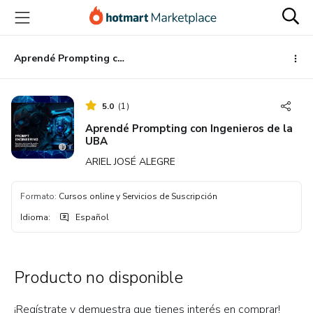
Ir
Ir
Ir
al
a
al
contenido
la
pie
principal
página
de
Aprendé Prompting con Ingenieros de la UBA
de
página
pago
5.0
(
1
)
Aprendé Prompting con Ingenieros de la
UBA
ARIEL JOSÉ ALEGRE
Formato
:
Cursos online y Servicios de Suscripción
Idioma
:
Español
Producto no disponible
¡Regístrate y demuestra que tienes interés en comprar!