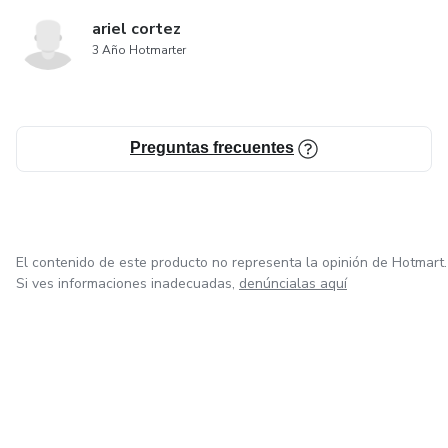
ariel cortez
3 Año Hotmarter
Preguntas frecuentes
El contenido de este producto no representa la opinión de Hotmart.
Si ves informaciones inadecuadas,
denúncialas aquí
en Ciudad de México
en Bogotá
en Amsterdam
en Madrid