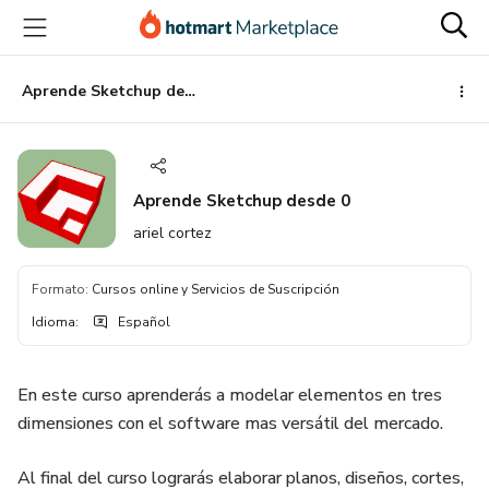
Ir
Ir
Ir
al
a
al
contenido
la
pie
principal
página
de
Aprende Sketchup desde 0
de
página
pago
Aprende Sketchup desde 0
ariel cortez
Formato
:
Cursos online y Servicios de Suscripción
Idioma
:
Español
En este curso aprenderás a modelar elementos en tres
dimensiones con el software mas versátil del mercado.
Al final del curso lograrás elaborar planos, diseños, cortes,