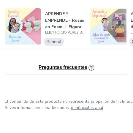
APRENDE Y
EMPRENDE - Rosas
E
en Foami + Figura
d
LEIDY ROCIO PEREZ BONILLA
Tierna
General
Preguntas frecuentes
El contenido de este producto no representa la opinión de Hotmart.
Si ves informaciones inadecuadas,
denúncialas aquí