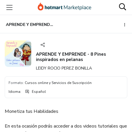
Ir
Ir
Ir
al
a
al
contenido
la
pie
principal
página
de
APRENDE Y EMPRENDE - 8 Pines inspirados en pelanas
de
página
pago
APRENDE Y EMPRENDE - 8 Pines
inspirados en pelanas
LEIDY ROCIO PEREZ BONILLA
Formato
:
Cursos online y Servicios de Suscripción
Idioma
:
Español
Monetiza tus Habilidades
En esta ocasión podrás acceder a dos videos tutoriales que