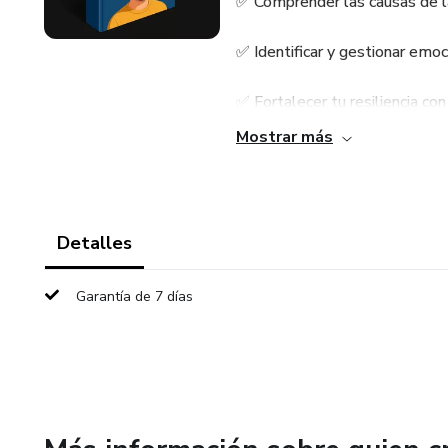
✅ Comprender las causas de l
✅ Identificar y gestionar emoci
✅ Fortalecer tu resiliencia con
Mostrar más
✅ Crear hábitos positivos para
Perfectas para uso personal,
terapeutas.
Detalles
Garantía de 7 días