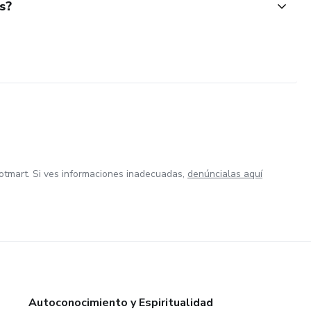
s?
otmart. Si ves informaciones inadecuadas,
denúncialas aquí
Autoconocimiento y Espiritualidad