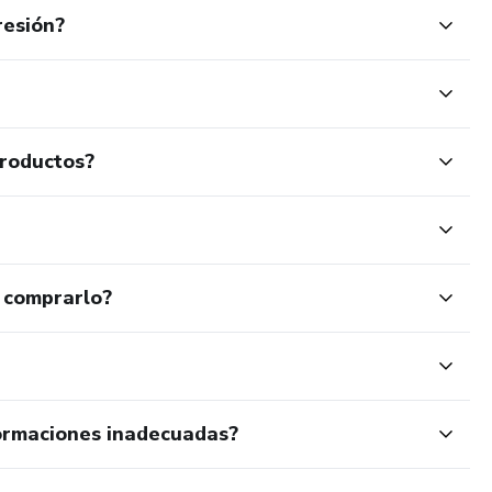
resión?
productos?
 comprarlo?
ormaciones inadecuadas?