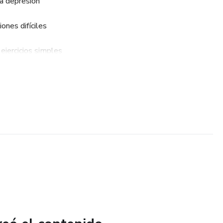
a depresión
ones difíciles
 ejercicios simples
 tu bienestar
 como regalo o como apoyo en sesiones de psicólogos y