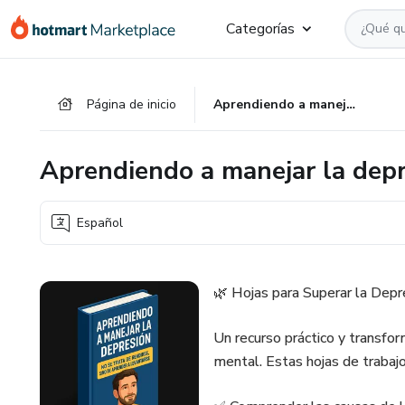
Ir
Ir
Ir
Categorías
al
a
al
contenido
la
pie
principal
página
de
Página de inicio
Aprendiendo a manejar la depresión
de
página
pago
Aprendiendo a manejar la dep
Español
🌿 Hojas para Superar la Depr
Un recurso práctico y transfo
mental. Estas hojas de trabajo