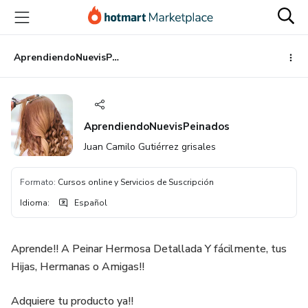
Ir
Ir
Ir
al
a
al
contenido
la
pie
principal
página
de
AprendiendoNuevisPeinados
de
página
pago
AprendiendoNuevisPeinados
Juan Camilo Gutiérrez grisales
Formato
:
Cursos online y Servicios de Suscripción
Idioma
:
Español
Aprende!! A Peinar Hermosa Detallada Y fácilmente, tus
Hijas, Hermanas o Amigas!!
Adquiere tu producto ya!!