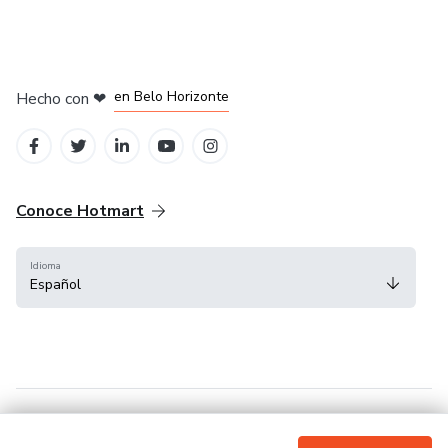
en Ciudad de México
en Bogotá
en Amsterdam
en Madrid
en Belo Horizonte
Hecho con
❤
Conoce Hotmart
Idioma
Español
FAQ
Términos
Privacidad
Cookies