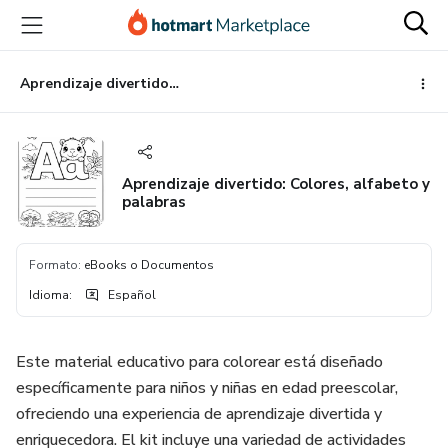
Ir
Ir
Ir
al
a
al
contenido
la
pie
principal
página
de
Aprendizaje divertido: Colores, alfabeto y palabras
de
página
pago
Aprendizaje divertido: Colores, alfabeto y
palabras
Formato
:
eBooks o Documentos
Idioma
:
Español
Este material educativo para colorear está diseñado
específicamente para niños y niñas en edad preescolar,
ofreciendo una experiencia de aprendizaje divertida y
enriquecedora. El kit incluye una variedad de actividades