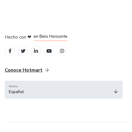
en Ciudad de México
en Bogotá
en Amsterdam
en Madrid
en Belo Horizonte
Hecho con
❤
Conoce Hotmart
Idioma
Español