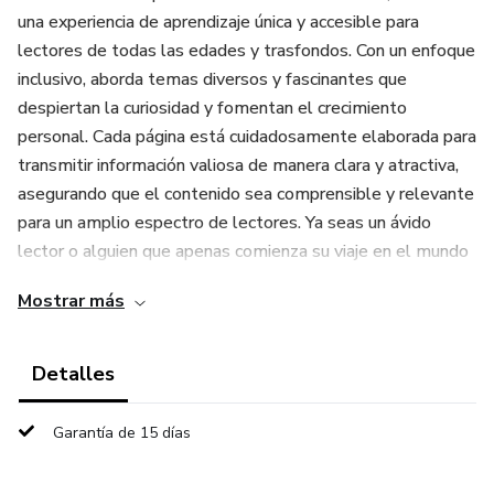
una experiencia de aprendizaje única y accesible para
lectores de todas las edades y trasfondos. Con un enfoque
inclusivo, aborda temas diversos y fascinantes que
despiertan la curiosidad y fomentan el crecimiento
personal. Cada página está cuidadosamente elaborada para
transmitir información valiosa de manera clara y atractiva,
asegurando que el contenido sea comprensible y relevante
para un amplio espectro de lectores. Ya seas un ávido
lector o alguien que apenas comienza su viaje en el mundo
de los libros.
Mostrar más
Prepárate para expandir tu comprensión del mundo, adquirir
nuevas perspectivas y nutrir tu mente con conocimientos
Detalles
que perdurarán toda la vida. Este libro no solo es una
fuente de información, sino también una herramienta para
Garantía de 15 días
el desarrollo personal y el enriquecimiento intelectual.
¡Atrévete!