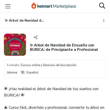
Ir
Ir
Ir
al
a
al
contenido
la
pie
principal
página
de
✨ Árbol de Navidad de Ensueño con BURICA: de Principiante a Profesional
de
página
pago
✨ Árbol de Navidad de Ensueño con
BURICA: de Principiante a Profesional
Formato
:
Cursos online y Servicios de Suscripción
Idioma
:
Español
🌟 ¡Haz realidad el árbol de Navidad de tus sueños con
BURICA! 🌟
🎄 Curso fácil, divertido y profesional: convierte tu árbol en