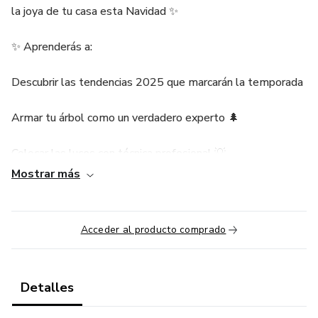
la joya de tu casa esta Navidad ✨
✨ Aprenderás a:
Descubrir las tendencias 2025 que marcarán la temporada
Armar tu árbol como un verdadero experto 🌲
Colocar las luces con técnica profesional 💡
Mostrar más
Jugar con guirnaldas, listones y mallas para dar volumen 🎀
Ordenar esferas y bolas con jerarquía visual 🔴
Acceder al producto comprado
Integrar adornos especiales y temáticos ✨
Detalles
Elegir y colocar la punta perfecta ⭐