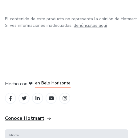
El contenido de este producto no representa la opinión de Hotmart.
Si ves informaciones inadecuadas,
denúncialas aquí
en Ciudad de México
en Bogotá
en Amsterdam
en Madrid
en Belo Horizonte
Hecho con
❤
Conoce Hotmart
Idioma