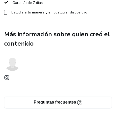
Garantía de 7 días
Decorar la falda y base del árbol con estilo 🎁
Estudia a tu manera y en cualquier dispositivo
Evitar los errores más comunes 🚫
Darle el toque final espectacular y mantenerlo impecable
Más información sobre quien creó el
🎬
contenido
🎅 Todo de la mano de los #1 en Navidad en Colombia:
BURICA 🇨🇴
💫 ¡Inscríbete y conviértete en el artista de tu propia
Navidad!
Preguntas frecuentes