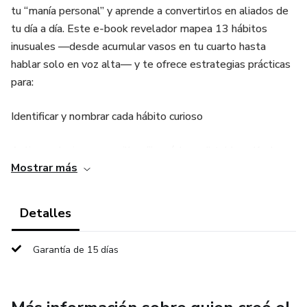
tu “manía personal” y aprende a convertirlos en aliados de
tu día a día. Este e‑book revelador mapea 13 hábitos
inusuales —desde acumular vasos en tu cuarto hasta
hablar solo en voz alta— y te ofrece estrategias prácticas
para:
Identificar y nombrar cada hábito curioso
Aplicar soluciones sencillas (“vasódromo”, tablero Kanban,
Mostrar más
apps localizadoras, gamificación, etc.)
Reducir la sobrecarga mental y ganar más enfoque
Detalles
Evitar el pánico al reorganizar espacios o enfrentar
Garantía de 15 días
multitareas
Dominar la regla de los 3 segundos para tomar decisiones