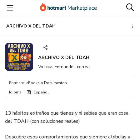
Ir
Ir
Ir
al
a
al
contenido
la
pie
principal
página
de
ARCHIVO X DEL TDAH
de
página
pago
ARCHIVO X DEL TDAH
Vinicius Fernandes correa
Formato
:
eBooks o Documentos
Idioma
:
Español
13 hábitos extraños que tienes y ni sabías que eran cosa
del TDAH (con soluciones reales)
Descubre esos comportamientos que siempre atribuías a