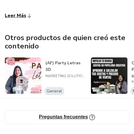
Leer Más
Otros productos de quien creó este
contenido
(AF) Party Letras
C
3D
P
I
MARKETING SOLUTIONS SPA
L
General
Preguntas frecuentes