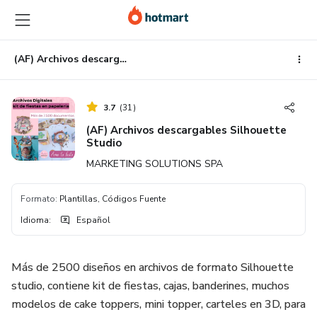
Ir
Ir
Ir
al
a
al
contenido
la
pie
principal
página
de
(AF) Archivos descargables Silhouette Studio
de
página
pago
3.7
(
31
)
(AF) Archivos descargables Silhouette
Studio
MARKETING SOLUTIONS SPA
Formato
:
Plantillas, Códigos Fuente
Idioma
:
Español
Más de 2500 diseños en archivos de formato Silhouette
studio, contiene kit de fiestas, cajas, banderines, muchos
modelos de cake toppers, mini topper, carteles en 3D, para