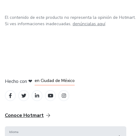
El contenido de este producto no representa la opinión de Hotmart.
Si ves informaciones inadecuadas,
denúncialas aquí
en Bogotá
en Amsterdam
en Madrid
en Ciudad de México
Hecho con
❤
en Belo Horizonte
Conoce Hotmart
Idioma