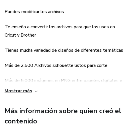
Puedes modificar los archivos
Te enseño a convertir los archivos para que los uses en
Cricut y Brother
Tienes mucha variedad de diseños de diferentes temáticas
Más de 2.500 Archivos silhouette listos para corte
Más de 5.000 imágenes en PNG entre papeles digitales e
imágenes trazadas para hacer tus propios diseños
Mostrar más
Más información sobre quien creó el
contenido