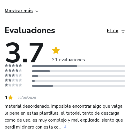
Mostrar más
Te invito a ver mi página y adquirir nuestros hermosos
diseños.
Evaluaciones
Filtrar
3.7
31 evaluaciones
1
22/06/2026
material desordenado, imposible encontrar algo que valga
la pena en estas plantillas, el tutorial tanto de descarga
como de uso, es muy complejo y mal explicado, siento que
perdí mi dinero con esta co...