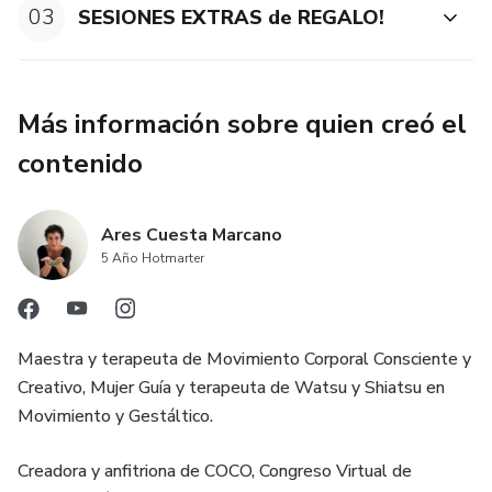
 Ser más libre gracias a conocerte y dar valor a lo que
03
SESIONES EXTRAS de REGALO!
eres y sientes.
 Parar, observar, escuchar y recibir información de tu
Más información sobre quien creó el
cuerpo, de tu mente y de tu alma.
contenido
 Elevar tu vibración solo por el hecho de dedicarte un
momento de "Buentrato"
Ares Cuesta Marcano
 Honrarte y empoderarte a través de la conexión tu
5 Año Hotmarter
cuerpo
 Dar sentido a cada respiración y movimiento que nace de
Maestra y terapeuta de Movimiento Corporal Consciente y
ti.
Creativo, Mujer Guía y terapeuta de Watsu y Shiatsu en
Movimiento y Gestáltico.
 Aprender y practicar una manera diferente de hacer tu
propio YOGA
Creadora y anfitriona de COCO, Congreso Virtual de