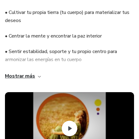
• Cultivar tu propia tierra (tu cuerpo) para materializar tus
deseos
• Centrar la mente y encontrar la paz interior
• Sentir estabilidad, soporte y tu propio centro para
armonizar las energías en tu cuerpo
• Conectar con la belleza y armonía, con una vibración
Mostrar más
superior
• Equilibrar la desarmonía de Tauro: avaricia, apego,
materialismo, obsesión, preocupación, rigidez corporal…
💕Aquí tienes un Yoga hecho especialmente para ti,
MUJER SENSIBLE, CONSCIENTE y con ganas de SEGUIR
CRECIENDO a través de la RELACIÓN con tu cuerpo y tu