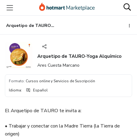
Ir
Ir
Ir
al
a
al
contenido
la
pie
principal
página
de
Arquetipo de TAURO-Yoga Alquímico
de
página
pago
Arquetipo de TAURO-Yoga Alquímico
Ares Cuesta Marcano
Formato
:
Cursos online y Servicios de Suscripción
Idioma
:
Español
El Arquetipo de TAURO te invita a:
• Trabajar y conectar con la Madre Tierra (la Tierra de
origen)