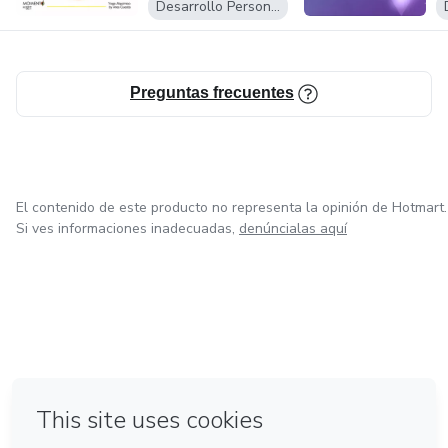
Desarrollo Personal
tus capacidades, tu potencial y tu fuerza.
1ªTemporada!)
Para que puedas ampliar tu práctica personal!
Preguntas frecuentes
El contenido de este producto no representa la opinión de Hotmart.
Si ves informaciones inadecuadas,
denúncialas aquí
en Bogotá
en Amsterdam
en Madrid
en Ciudad de México
Hecho con
❤
en Belo Horizonte